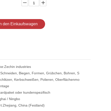
In den Einkaufswagen
ke:
Zechin industries
:
Schneiden, Biegen, Formen, Grübchen, Bohren, S
chlitzen, Kerbschweißen, Polieren, Oberflächenmo
ntage
ardpaket oder kundenspezifisch
hai / Ningbo
t:
Zhejiang, China (Festland)