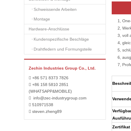
Schweissende Arbeiten
Montage
1, One-
2, Werkz
Hardware-Anschlüsse
3, voll a
Kundenspezifische Beschläge
4, gleich
Drahtfedern und Formungsteile
5, schlüs
6, ausgez
7, Profes
Zechin Industries Group Co., Ltd.
+86 571 8373 7826

Beschrei
+86 158 5810 2851

(WHATSAPP&MOBILE)
info@zec-industrygroup.com

Verwende
510971538

Verfügba
steven.zheng89

Ausführ
Zertifikat