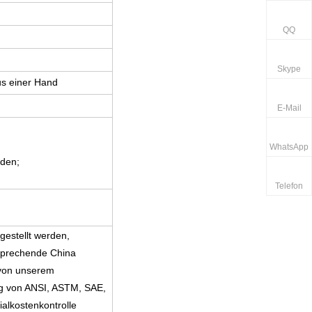
QQ
Skype
us einer Hand
E-Mail
WhatsApp
nden;
Telefon
estellt werden,
sprechende China
 von unserem
g von ANSI, ASTM, SAE,
ialkostenkontrolle