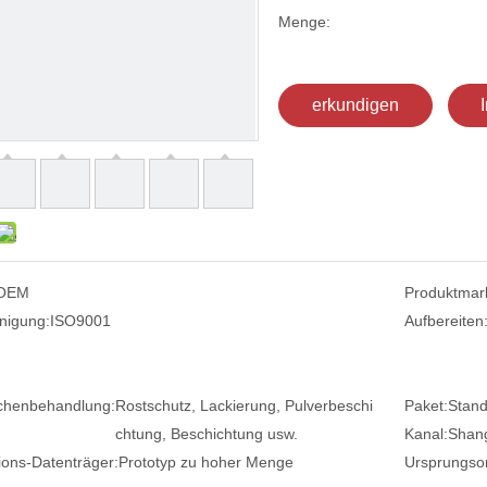
Menge:
erkundigen
OEM
Produktmar
nigung:
ISO9001
Aufbereiten
chenbehandlung:
Rostschutz, Lackierung, Pulverbeschi
Paket:
Stand
chtung, Beschichtung usw.
Kanal:
Shang
ions-Datenträger:
Prototyp zu hoher Menge
Ursprungsor