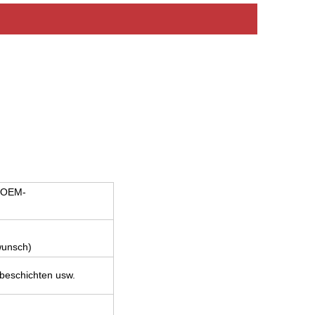
, OEM-
wunsch)
rbeschichten usw.