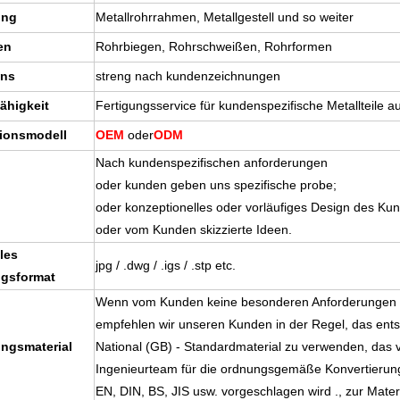
ung
Metallrohrrahmen, Metallgestell und so weiter
en
Rohrbiegen, Rohrschweißen, Rohrformen
ons
streng nach kundenzeichnungen
ähigkeit
Fertigungsservice für kundenspezifische Metallteile a
ionsmodell
OEM
oder
ODM
Nach kundenspezifischen anforderungen
oder kunden geben uns spezifische probe;
oder konzeptionelles oder vorläufiges Design des Ku
oder vom Kunden skizzierte Ideen.
les
jpg / .dwg / .igs / .stp etc.
gsformat
Wenn vom Kunden keine besonderen Anforderungen g
empfehlen wir unseren Kunden in der Regel, das ent
ngsmaterial
National (GB) - Standardmaterial zu verwenden, das
Ingenieurteam für die ordnungsgemäße Konvertierun
EN, DIN, BS, JIS usw. vorgeschlagen wird ., zur Mater