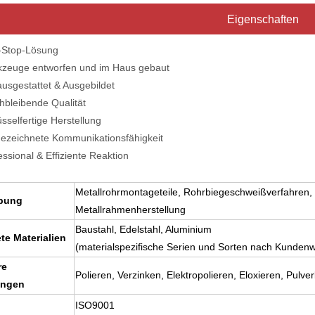
Eigenschaften
Stop-Lösung
euge entworfen und im Haus gebaut
usgestattet & Ausgebildet
bleibende Qualität
selfertige Herstellung
eichnete Kommunikationsfähigkeit
sional & Effiziente Reaktion
Metallrohrmontageteile, Rohrbiegeschweißverfahren
bung
Metallrahmenherstellung
Baustahl, Edelstahl, Aluminium
te Materialien
(materialspezifische Serien und Sorten nach Kunden
re
Polieren, Verzinken, Elektropolieren, Eloxieren, Pulve
ungen
ISO9001