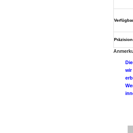
Verfügba
Präzision
Anmerk
Die
wir
erb
Wen
inn