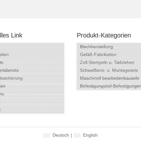
les Link
Produkt-Kategorien
Blechherstellung
eiten
Gefäß-Fabrikation
te
Zoll-Stempeln u. Tiefziehen
rtdienste
Schweißens- u. Montagesets
tssicherung
Maschinell bearbeitenbauteile
ien
Befestigungsteil-Befestigunge
ns
t
Deutsch
|
English