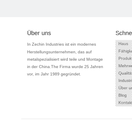
Über uns
Schnel
Haus
In Zechin Industries ist ein modernes
Fähigk
Herstellungsunternehmen, das auf
Produk
metalspezialisiert wird teile und Montage
Mehrwe
in der China.The Firma wurde 25 Jahren
Qualitä
vor, im Jahr 1989 gegründet.
Industr
Über u
Blog
Kontak