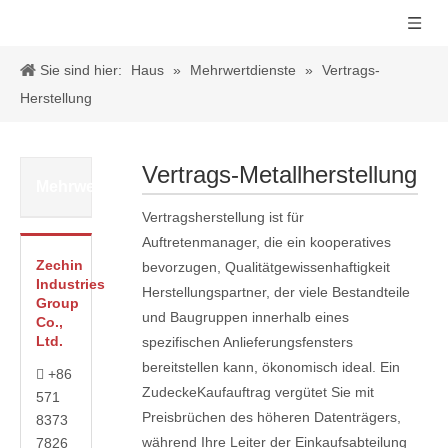
Sie sind hier:
Haus
»
Mehrwertdienste
»
Vertrags-
Herstellung
Vertrags-Metallherstellung
Mehrwertdienste
Vertragsherstellung ist für
Auftretenmanager, die ein kooperatives
Zechin
bevorzugen, Qualitätgewissenhaftigkeit
Industries
Herstellungspartner, der viele Bestandteile
Group
und Baugruppen innerhalb eines
Co.,
Ltd.
spezifischen Anlieferungsfensters
bereitstellen kann, ökonomisch ideal. Ein
+86

ZudeckeKaufauftrag vergütet Sie mit
571
Preisbrüchen des höheren Datenträgers,
8373
während Ihre Leiter der Einkaufsabteilung
7826