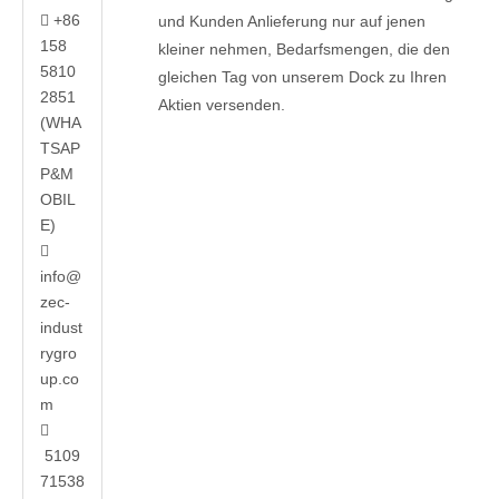
+86

und Kunden Anlieferung nur auf jenen
158
kleiner nehmen, Bedarfsmengen, die den
5810
gleichen Tag von unserem Dock zu Ihren
2851
Aktien versenden.
(WHA
TSAP
P&M
OBIL
E)

info@
zec-
indust
rygro
up.co
m

5109
71538