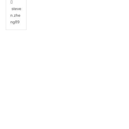

steve
n.zhe
ng89