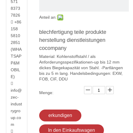
571
8373
7826
Anteil an:
+86

158
blechfertigung teile produkte
5810
herstellung dienstleistungen
2851
cocompany
(WHA
TSAP
Material: Kohlenstoffstahl / als
Anforderungsspezifikationen-up bis 12 mm
P&M
dickes Biegekapazität von Stahl. -Partlängen
OBIL
bis zu 5 m lang. Handelsbedingungen: EXW,
E)
FOB, CIF, DDU

info@
Menge:
zec-
indust
rygro
erkundigen
up.co
m
In den Einkaufswagen
