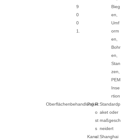
9
Bieg
0
en,
0
Umf
1.
orm
en,
Bohr
en,
Stan
zen,
PEM
Inse
rtion
Oberflächenbehandlung:
Paket:
R
Standardp
o
aket oder
st
maßgesch
s
neidert
Kanal:
c
Shanghai