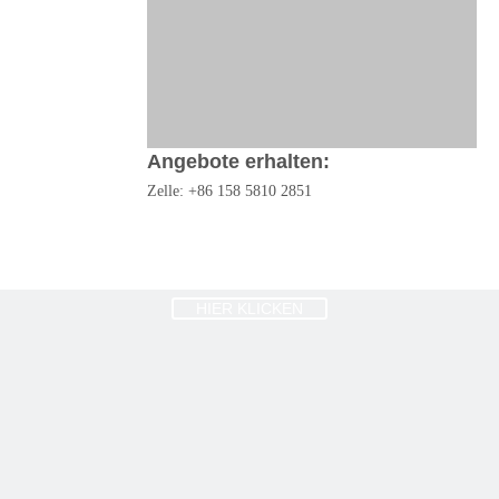
Angebote erhalten:
Zelle: +86 158 5810 2851
Skype: Steven.Zheng89.
Email:
steven@zec-industrygroup.com
www.metalpartfabrications.com.
HIER KLICKEN
Vorherige:
Nächste: