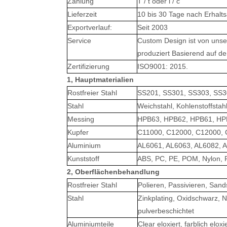
Zahlung
T / t oder l / c
Lieferzeit
10 bis 30 Tage nach Erhalt
Exportverlauf:
Seit 2003
Service
Custom Design ist von unse
produziert Basierend auf 
Zertifizierung
ISO9001: 2015.
1, Hauptmaterialien
Rostfreier Stahl
SS201, SS301, SS303, SS3
Stahl
Weichstahl, Kohlenstoffstah
Messing
HPB63, HPB62, HPB61, HPB
Kupfer
C11000, C12000, C12000, 
Aluminium
AL6061, AL6063, AL6082, A
Kunststoff
ABS, PC, PE, POM, Nylon, 
2, Oberflächenbehandlung
Rostfreier Stahl
Polieren, Passivieren, Sand
Stahl
Zinkplating, Oxidschwarz, Ni
pulverbeschichtet
Aluminiumteile
Clear eloxiert, farblich elo