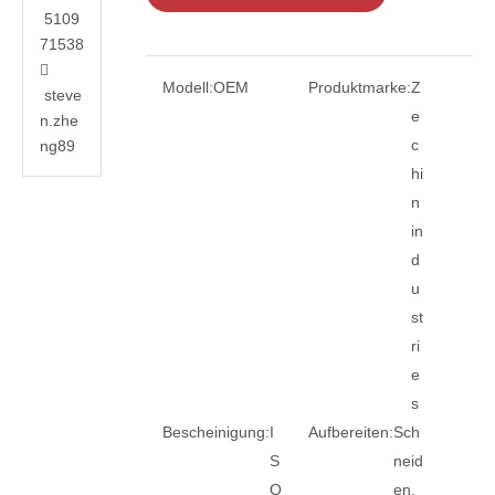
5109
71538

Modell:
OEM
Produktmarke:
Z
steve
e
n.zhe
c
ng89
hi
n
in
d
u
st
ri
e
s
Bescheinigung:
I
Aufbereiten:
Sch
S
neid
O
en,