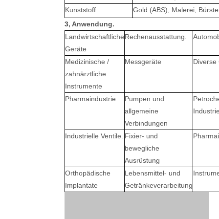
Kunststoff
Gold (ABS), Malerei, Bürste
3, Anwendung.
Landwirtschaftliche
Rechenausstattung.
Automobi
Geräte
Medizinische /
Messgeräte
Diverse
zahnärztliche
Instrumente
Pharmaindustrie
Pumpen und
Petroch
allgemeine
Industri
Verbindungen
Industrielle Ventile.
Fixier- und
Pharmai
bewegliche
Ausrüstung
Orthopädische
Lebensmittel- und
Instrum
Implantate
Getränkeverarbeitung