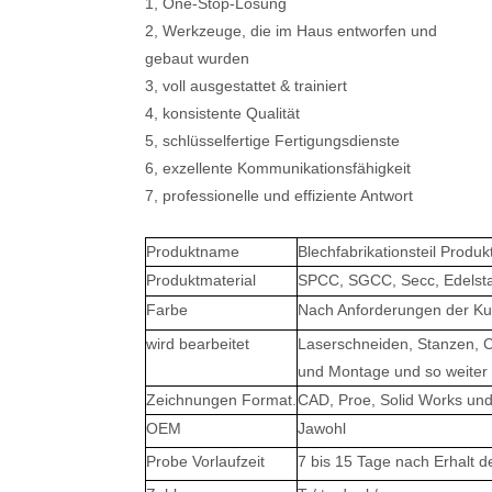
1, One-Stop-Lösung
2, Werkzeuge, die im Haus entworfen und
gebaut wurden
3, voll ausgestattet & trainiert
4, konsistente Qualität
5, schlüsselfertige Fertigungsdienste
6, exzellente Kommunikationsfähigkeit
7, professionelle und effiziente Antwort
Produktname
Blechfabrikationsteil Prod
Produktmaterial
SPCC, SGCC, Secc, Edelstah
Farbe
Nach Anforderungen der K
wird bearbeitet
Laserschneiden, Stanzen, 
und Montage
und so weiter
Zeichnungen Format.
CAD, Proe, Solid Works un
OEM
Jawohl
Probe Vorlaufzeit
7 bis 15 Tage nach Erhalt d