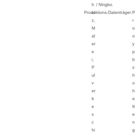
h
/ Ningbo.
Produktions-Datenträger:
ut
z,
r
M
o
al
o
er
y
e
p
i,
b
P
s
ul
h
v
o
er
h
b
e
e
s
e
c
n
hi
g