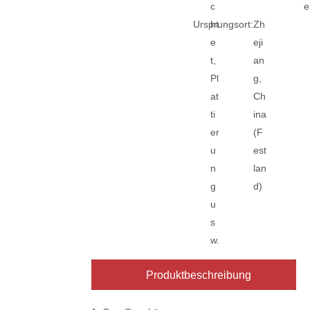
c
e
Ursprungsort:
ht
Zh
e
eji
t,
an
Pl
g,
at
Ch
ti
ina
er
(F
u
est
n
lan
g
d)
u
s
w.
Produktbeschreibung