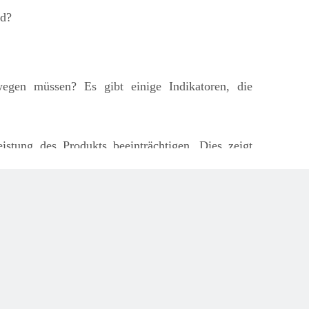
nd?
gen müssen? Es gibt einige Indikatoren, die
istung des Produkts beeinträchtigen. Dies zeigt
obleme nicht lösen kann oder will, ist es jetzt an
Prozess integriert sein. Sie können das Tool nicht
chsel zu einem anderen Lieferanten erfordert
etracht ziehen, das Werkzeug zu verschieben, um
ten zu finden. Wir hoffen, dass Sie eine Warnung