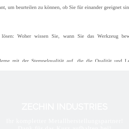
nt, um beurteilen zu können, ob Sie für einander geeignet si
e lösen: Woher wissen Sie, wann Sie das Werkzeug bewe
leme mit der Stempelqualität auf, die die Qualität und Le
he behandeln müssen. Wenn Ihr aktueller Lieferant Qualitätspr
 daran: Ihre Qualitätsprobleme können in das Tool oder den 
rten, dass alle Qualitätsprobleme verschwinden. Der We
kzeugs, um Qualitätsprobleme zu lösen. Wenn Sie also in B
ZECHIN INDUSTRIES
zesses sein.
Ihr kompletter Metallherstellungspartner!
st passiert. Sie sind ganz einfach gezwungen, neue Lieferan
Dank für das Kurz aufhalten bei!