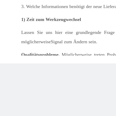
3. Welche Informationen benötigt der neue Liefera
1) Zeit zum Werkzeugwechsel
Lassen Sie uns hier eine grundlegende Frag
möglicherweise
Signal zum Ändern sein
.
Qualitätsprobleme.
Möglicherweise treten Prob
vollständig, dass Sie das Tool als mögliche Ursac
der Zeit, einen Lieferanten zu finden. Denken Sie
zu einem neuen Lieferanten bringen und erwa
möglicherweise auch eine Überarbeitung des Wer
die Qualität zu verbessern, muss dies Teil des Pro
Der Lieferant geht aus dem Geschäft.
Ja, es i