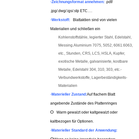
·
Zeichnungsformat annehmen:
.pdf/
.jpg/.dwg/.igs/.stp ETC….
·
Werkstoff:
Blattaktien sind von vielen
Materialien und schließen ein
Kohlenstoffstähle, legierter Stahl, Edelstahl,
Messing.
Aluminium 7075, 5052, 6061.6063,
etc., Stunden, CRS, LCS, HSLA, Kupfer,
exotische Metalle, galvanisierte, kostbare
Metalle, Edelstahl 304, 310, 303, etc.-
Verbundwerkstoffe, Lagerbeständigkeits-
Materialien
·
Materieller Zustand:
Auf flachem Blatt
angebende Zustände des Plattenringes
O
Warm gewalzt oder kaltgewalzt oder
kaltbezogen für Optionen.
·
Materieller Standard der Anwendung: