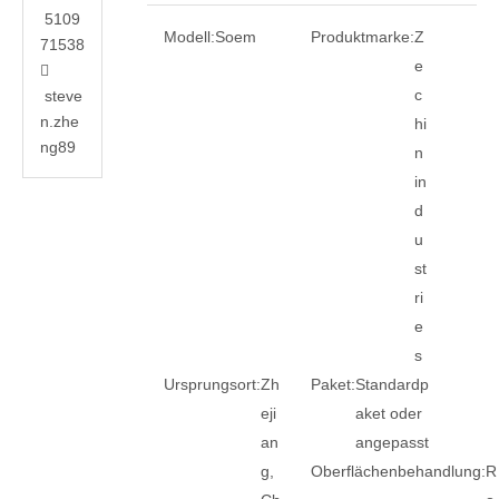
5109
Modell:
Soem
Produktmarke:
Z
71538
e

c
steve
n.zhe
hi
ng89
n
in
d
u
st
ri
e
s
Ursprungsort:
Zh
Paket:
Standardp
eji
aket oder
an
angepasst
g,
Oberflächenbehandlung:
R