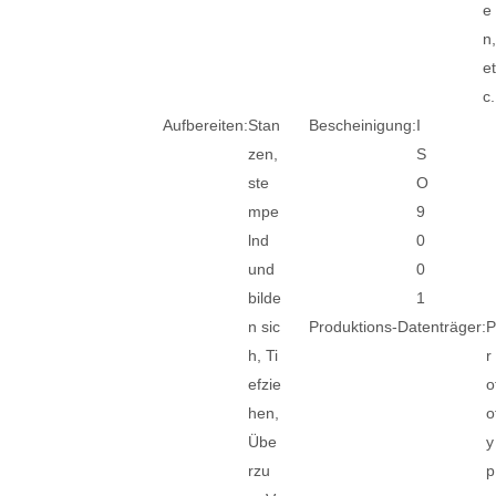
e
n
e
c.
Aufbereiten:
Stan
Bescheinigung:
I
zen,
S
ste
O
mpe
9
lnd
0
und
0
bilde
1
n sic
Produktions-Datenträger:
h, Ti
r
efzie
o
hen,
o
Übe
y
rzu
p