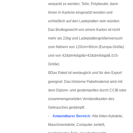
verpackt zu werden, Teile, Polybeutel, dann
ihnen in Kartone eingesetzt worden und
schließlich auf den Ladeplatten sein würden.
Das Bruttogewicht von einem Karton ist nicht
mehr als 22kg und Ladeplattengrößenversuch
zum Nähern von 120cm×80cm (Europa-Größe)
und von 42&dm4dqpt&×42&dm4dqpt& (US-
Größe)
O
Das Paket ist seetauglich und für den Export
geeignet. Das hölzerne Paketmaterial wird mit
dem Diplom- und gestempeltes durch CCIB oder
zusammengesetzten Vorstandkasten des
Gebrauches gedämpft.
·
Anwendbarer Bereich:
Alle Arten Autoteile,
Maschinerieteile, Computer zerteilt,