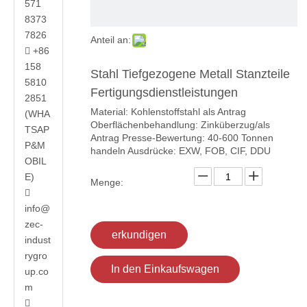
571
8373
7826
Anteil an:
+86

158
Stahl Tiefgezogene Metall Stanzteile
5810
Fertigungsdienstleistungen
2851
Material: Kohlenstoffstahl als Antrag
(WHA
Oberflächenbehandlung: Zinküberzug/als
TSAP
Antrag Presse-Bewertung: 40-600 Tonnen
P&M
handeln Ausdrücke: EXW, FOB, CIF, DDU
OBIL
E)
Menge:

info@
zec-
erkundigen
indust
rygro
In den Einkaufswagen
up.co
m
