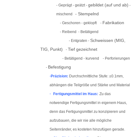
gebildet (auf und ab)
- Geprägt - geätzt -
-
- Stempelnd
mischend
Fabrikation
- Geschoren - geklopft
-
- Reibend
- Betätigend
Schweissen (MIG,
- Entgraten -
TIG, Punkt)
Tief gezeichnet
-
- Betätigend - kurvend
- Perforierungen
Befestigung
-
·
Präzision:
Durchschnittliche Stufe: ±
0.1
mm
,
abhängen die Teilgröße und Stärke und Material
·
Fertigungsmittel im Haus:
Zu das
notwendige Fertigungsmittel in eigenem Haus,
denn das Fertigungsmittel zu konzipieren und
aufzubauen, die wir nie alle mögliche
Seitenränder, es kosteten hinzufügen gerade.