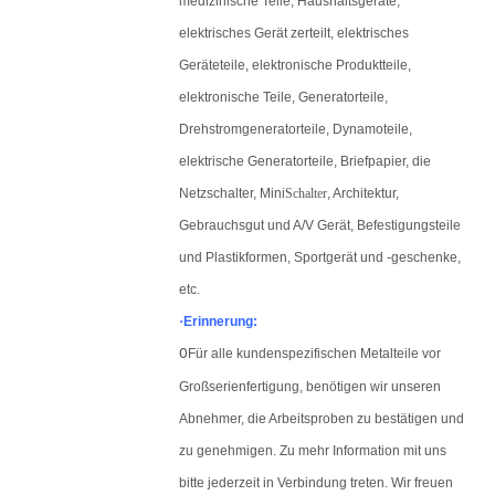
medizinische Teile, Haushaltsgeräte,
elektrisches Gerät zerteilt, elektrisches
Geräteteile, elektronische Produktteile,
elektronische Teile, Generatorteile,
Drehstromgeneratorteile, Dynamoteile,
elektrische Generatorteile, Briefpapier, die
Netzschalter, Mini
Schalter
, Architektur,
Gebrauchsgut und A/V Gerät, Befestigungsteile
und Plastikformen, Sportgerät und -geschenke,
etc.
·
Erinnerung:
O
Für alle kundenspezifischen Metalteile vor
Großserienfertigung, benötigen wir unseren
Abnehmer, die Arbeitsproben zu bestätigen und
zu genehmigen. Zu mehr Information mit uns
bitte jederzeit in Verbindung treten. Wir freuen