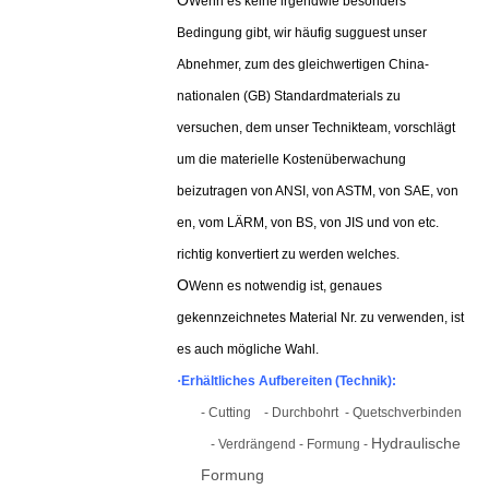
O
Wenn es keine irgendwie besonders
Bedingung gibt, wir häufig sugguest unser
Abnehmer, zum des gleichwertigen China-
nationalen (GB) Standardmaterials zu
versuchen, dem unser Technikteam, vorschlägt
um die materielle Kostenüberwachung
beizutragen von ANSI, von ASTM, von SAE, von
en, vom LÄRM, von BS, von JIS und von etc.
richtig konvertiert zu werden welches.
O
Wenn es notwendig ist, genaues
gekennzeichnetes Material Nr. zu verwenden, ist
es auch mögliche Wahl.
·
Erhältliches Aufbereiten (Technik):
- Cu
tting
- Durchbohrt
- Quetschverbinden
Hydraulische
- Verdrängen
d - Formung -
Formung