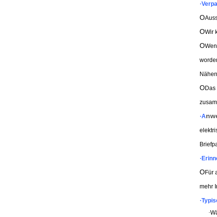
·
Verp
O
Auss
O
Wir 
O
Wenn
worden
Näher
O
Das 
zusam
nwe
·
A
elektr
Briefp
·
Erinn
O
Für 
mehr I
·
Typis
·
Wä