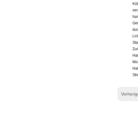
Küh
ver
har
Gef
dur
Lic
Sta
Zur
Hal
Mon
Hal
Str
Vorheri