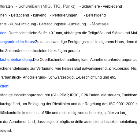
- Schweißen (MIG, TIG, Punkt)
Entgraten
- Scharniere - verbiegend
iehen
- Betätigend - kurvend
- Perforierungen
- Befestigend
Montage
ähte - PEM-Einfügung - Befestigungsteil -Einfügung
-
sion:
Durchschnittliche Stufe: ±0.1mm, abhängen die Teilgröße und Stärke und Mat
gungsmittel im Haus
:
Zu das notwendige Fertigungsmittel in eigenem Haus, denn da
he Seitenränder, es kosteten hinzufügen gerade.
flächenbehandlung
:
Die Oberflächenbehandlung kann Abnehmeranforderungen auc
ächenendelösung zur Verfügung, wie heißes Bad galvanisierend, Zinküberzug, Nic
farbanstrich-, Anodisierung-, Schwarzesoxid, E-Beschichtung und etc.
ktion:
ständige Inspektionprozeduren (FAI, PPAP, IPQC, CPK Daten, die steuern, Funkti
urchgeführt, um Befolgung der Richtlinien und der Regelung des ISO-9001:2000 z
itätskontrolle immer tut auf Site und rechtzeitig, versuchen nie, später zu tun;
 der Abnehmer fand, dass es jede mögliche dritte autorisierte Inspektioneinteilun
dig ist.