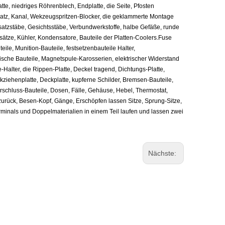
tte, niedriges Röhrenblech, Endplatte, die Seite, Pfosten
rsatz, Kanal, Wekzeugspritzen-Blocker, die geklammerte Montage
 Vorsatzstäbe, Gesichtsstäbe, Verbundwerkstoffe, halbe Gefäße, runde
ätze, Kühler, Kondensatore, Bauteile der Platten-Coolers.Fuse
ile, Munition-Bauteile, festsetzenbauteile
Halter,
trische Bauteile, Magnetspule-Karosserien, elektrischer Widerstand
alter, die Rippen-Platte, Deckel tragend, Dichtungs-Platte,
kziehenplatte, Deckplatte, kupferne Schilder, Bremsen-Bauteile,
erschluss-Bauteile, Dosen, Fälle, Gehäuse, Hebel, Thermostat,
zurück, Besen-Kopf, Gänge, Erschöpfen lassen Sitze, Sprung-Sitze,
rminals und Doppelmaterialien in einem Teil laufen und lassen zwei
Nächste: