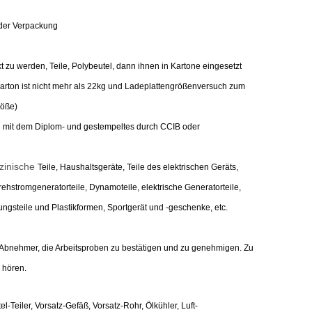
 der Verpackung
t zu werden, Teile, Polybeutel, dann ihnen in Kartone eingesetzt
arton ist nicht mehr als 22kg und Ladeplattengrößenversuch zum
öße)
rd mit dem Diplom- und gestempeltes durch CCIB oder
zinische
Teile, Haushaltsgeräte, Teile des elektrischen Geräts,
 Drehstromgeneratorteile, Dynamoteile, elektrische Generatorteile,
gungsteile und Plastikformen, Sportgerät und -geschenke, etc.
n Abnehmer, die Arbeitsproben zu bestätigen und zu genehmigen. Zu
u hören.
Teiler, Vorsatz-Gefäß, Vorsatz-Rohr, Ölkühler, Luft-