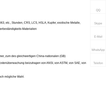
QQ
3, etc., Stunden, CRS, LCS, HSLA, Kupfer, exotische Metalle,
Skype
gerbeständigkeits-Materialien
E-Mail
WhatsApp
mer, zum des gleichwertigen China-nationalen (GB)
 Kostenüberwachung beizutragen von ANSI, von ASTM, von SAE, von
Telefon
auch mögliche Wahl.