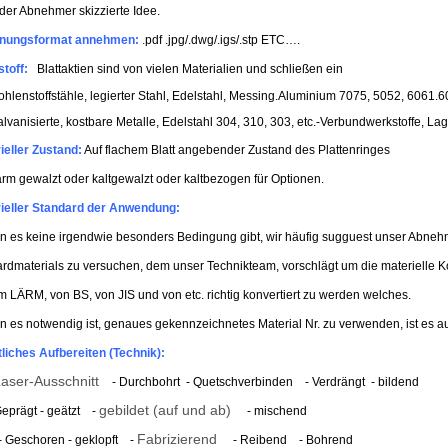
der Abnehmer skizzierte Idee.
hnungsformat annehmen:
.
pdf .jpg/.dwg/.igs/.stp ETC….
toff:
Blattaktien sind von vielen Materialien und schließen ein
ohlenstoffstähle, legierter Stahl, Edelstahl, Messing.
Aluminium 7075, 5052, 6061.606
alvanisierte, kostbare Metalle, Edelstahl 304, 310, 303, etc.-Verbundwerkstoffe, La
ieller Zustand:
Auf flachem Blatt angebender Zustand des Plattenringes
 gewalzt oder kaltgewalzt oder kaltbezogen für Optionen.
ieller Standard der Anwendung:
 es keine irgendwie besonders Bedingung gibt, wir häufig sugguest unser Abneh
rdmaterials zu versuchen, dem unser Technikteam, vorschlägt um die materielle
m LÄRM, von BS, von JIS und von etc. richtig konvertiert zu werden welches.
 es notwendig ist, genaues gekennzeichnetes Material Nr. zu verwenden, ist es 
tliches Aufbereiten (Technik):
aser-Ausschnitt
- Durchbohrt
- Quetschverbinden
- Verdrängt - bildend
gebildet (auf und ab)
Geprägt - geätzt -
- mischend
Fabrizierend
- Geschoren - geklopft
-
- Reibend
- Bohrend