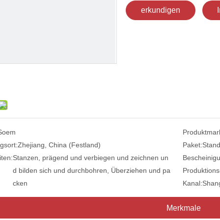
erkundigen
Soem
Produktmar
gsort:
Zhejiang, China (Festland)
Paket:
Stand
iten:
Stanzen, prägend und verbiegen und zeichnen un
Bescheinig
d bilden sich und durchbohren, Überziehen und pa
Produktions
cken
Kanal:
Shan
Merkmale