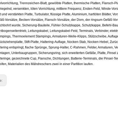
lvorrichtung, Trennzeichen-Blatt, gewölbte Platten, thermische Platten, Flansch-Pla
riegelnd, versenkten, löten Vorrichtung, mittlere Frequenz, Enden-Feld, Winde-Vo
t und verstärkten Platte, Turbulator, flüssige Platte, Aluminium, hartlöten Blätter,
äß-Vorsätze, Becken-Vorsätze, Flansch-Vorsätze, der Dorn, der ringsum Gefäß-Vors
chbohrt wurde, Sicherung-Bauteile, Fühler-Schutzkappe, Schutzkappe, Befehl-Baute
htbogenseitentrieb, Leitungskabel, Leitungskabel-Feld, Terminals, Verbinder, elek
mpings, Thermoelement Stampings, Armaturen-Welle-Klipps, Stützscheibe, Auflage-H
ückziehenplatte, Stift-Platte, Haltering-Auflage, Nocken-Stab, Nocken-Hebel, Zurüc
tering entspringt, flache Sprünge, Sprung-Halter, C-Rahmen, Felder, Armaturen, V
tagen, Unterbaugruppen, Sicherungsring, sich erweiterten Gefäße, Platte, Pinsel 
teringe, gezeichnete Cup, Flansche, Dichtungen, Batterie-Terminals, die Pinsel-Te
eifen, Materialien des Mähdreschers zwei in einer Partition laufen.
ge: