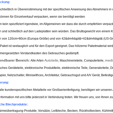
ackung:
chließlich in Übereinstimmung mit der spezifischen Anweisung des Abnehmers in
können für Einzelverkauf verpacken, wenn sie benötigt werden
 kein spezifiziert irgendwie, im Allgemeinen wir dass die durch empfehlen verpack
 und schließlich auf den Ladeplatten sein würden. Das Bruttogewicht von einem K
n von 120cm×80cm (Europa-Größe) und von 42&dm4dqpt&×42&dm4dqpt& (US-Gr
Paket ist seetauglich und für den Export geeignet. Das hölzerne Paketmaterial wi
mengesetzten Vorstandkasten des Gebrauches gedämpft.
ndbarer Bereich
Autoteile
medi
:
Alle Arten
, Maschinerieteile, Computerteile,
isches Geräteteile, elektronische Produktteile, elektronische Teile, Generatorteile,
apier, Netzschalter, Miniswithces, Architektur, Gebrauchsgut und A/V Gerät, Befesti
erung:
alle kundenspezifischen Metalteile vor Großserienfertigung, benötigen wir unsere
nformation mit uns bitte jederzeit in Verbindung treten. Wir freuen uns, von Ihnen z
che Blechprodukte
:
rmeübertragung-Produkte, Vorsätze, Leitbleche, Becken, Rückholbecken, Kühlmittel-