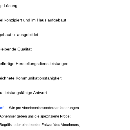
op Lösung
ttel konzipiert und im Haus aufgebaut
gebaut u. ausgebildet
bleibende Qualität
elfertige Herstellungsdienstleistungen
eichnete Kommunikationsfähigkeit
 u. leistungsfähige Antwort
rf:
Wie pro Abnehmerbesondereanforderungen
Abnehmer geben uns die spezifizierte Probe;
Begriffs- oder einleitender Entwurf des Abnehmers;