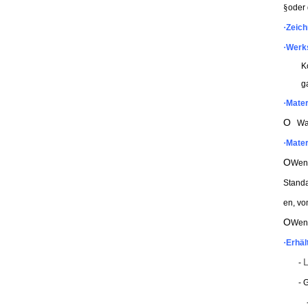
§
oder 
·
Zeic
·
Werks
K
g
·
Mater
O
Warm
·
Mater
O
Wenn
Standa
en, vo
O
Wenn
·
Erhäl
L
-
- 