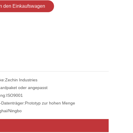
In den Einkaufswagen
ke:
Zechin Industries
ardpaket oder angepasst
ung:
ISO9001
-Datenträger:
Prototyp zur hohen Menge
ghai/Ningbo