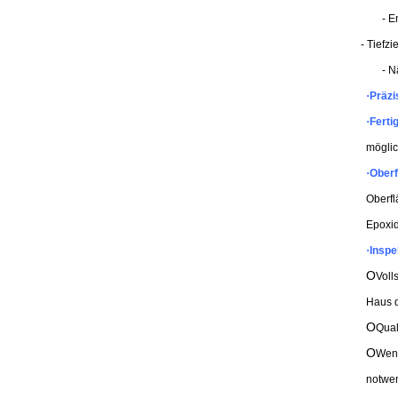
- 
- Tiefz
- N
·
Präzi
·
Ferti
möglic
·
Ober
Oberfl
Epoxid
·
Inspe
O
Voll
Haus d
O
Qual
O
Wenn
notwen