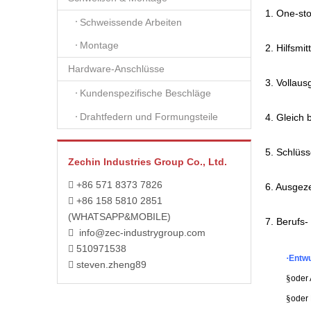
1. One-st
Schweissende Arbeiten
Montage
2. Hilfsmi
Hardware-Anschlüsse
3. Vollaus
Kundenspezifische Beschläge
Drahtfedern und Formungsteile
4. Gleich 
5. Schlüss
Zechin Industries Group Co., Ltd.
+86 571 8373 7826

6. Ausgez
+86 158 5810 2851

(WHATSAPP&MOBILE)
7. Berufs-
info@zec-industrygroup.com

510971538

·
Entwu
steven.zheng89

§
oder 
§
oder 