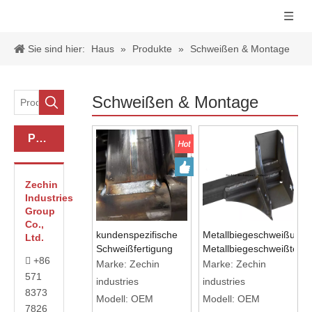
Sie sind hier:
Haus
»
Produkte
»
Schweißen & Montage
Schweißen & Montage
Produkt-Kategorie
Zechin
Industries
Group
Co.,
kundenspezifische
Metallbiegeschweißung
Ltd.
Schweißfertigung
Metallbiegeschweißteil
+86

Produktteile
Halterung
Marke:
Zechin
Marke:
Zechin
571
geschweißte
Metallschweißen
industries
industries
Halterungen
8373
Modell:
OEM
Modell:
OEM
7826