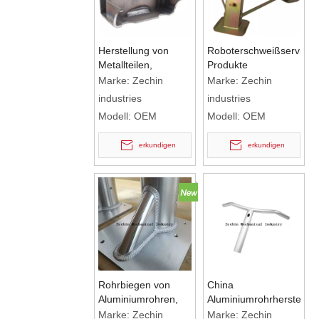
Herstellung von
Roboterschweißservices
Metallteilen,
Produkte
Herstellung von
kundenspezifischer
Marke:
Zechin
Marke:
Zechin
Metallherstellung,
Schweißmetallständer
industries
industries
kundenspezifische
Modell:
OEM
Modell:
OEM
Halterungen aus
Blech
erkundigen
erkundigen
Rohrbiegen von
China
Aluminiumrohren,
Aluminiumrohrherstellun
Schweißarbeiten,
Schweißteile
Marke:
Zechin
Marke:
Zechin