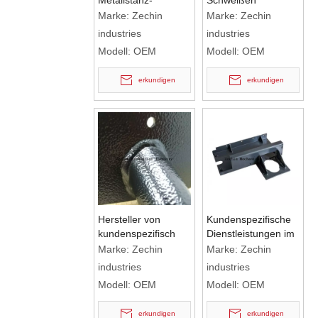
Metallstanz-
Schweißen
Schweißfertigungsdienste
Aluminiumrohrrahmenher
Marke:
Zechin
Marke:
Zechin
Schweißdienste
industries
industries
Modell:
OEM
Modell:
OEM
erkundigen
erkundigen
Hersteller von
Kundenspezifische
kundenspezifisch
Dienstleistungen im
gefertigten
Bereich
Marke:
Zechin
Marke:
Zechin
Schweißmetallprodukten
Stahlschweißen
industries
industries
Modell:
OEM
Modell:
OEM
erkundigen
erkundigen