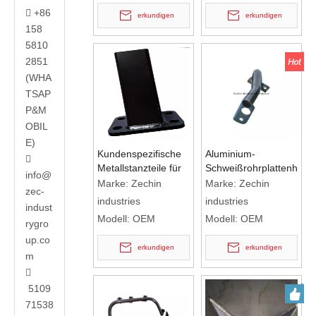
+86

erkundigen
erkundigen
158
5810
2851
(WHA
TSAP
P&M
OBIL
E)
Kundenspezifische
Aluminium-

Metallstanzteile für
Schweißrohrplattenhalte
info@
Schweißhalterungen
Marke:
Zechin
Marke:
Zechin
zec-
Schweißhalterungen
industries
industries
indust
für die Herstellung
Modell:
OEM
Modell:
OEM
rygro
von Schweißteilen
up.co
erkundigen
erkundigen
m

5109
71538