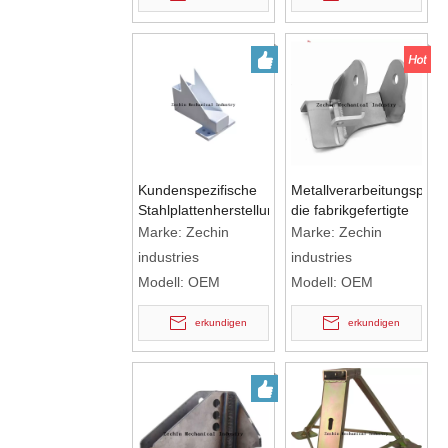
Kundenspezifische
Metallverarbeitungsprod
Stahlplattenherstellung
die fabrikgefertigte
Metallplattenhalterungsherstellung
Metallteile herstellen
Marke:
Zechin
Marke:
Zechin
Blechschweißdienste
industries
industries
Modell:
OEM
Modell:
OEM
erkundigen
erkundigen