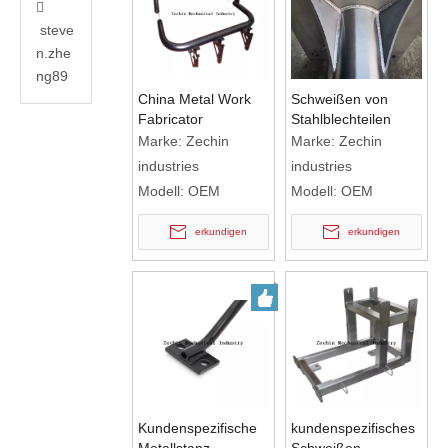

steve
n.zhe
ng89
China Metal Work
Schweißen von
Fabricator
Stahlblechteilen
Herstellung von
Marke:
Zechin
Marke:
Zechin
Rohren aus Metall
industries
industries
Modell:
OEM
Modell:
OEM
erkundigen
erkundigen
Kundenspezifische
kundenspezifisches