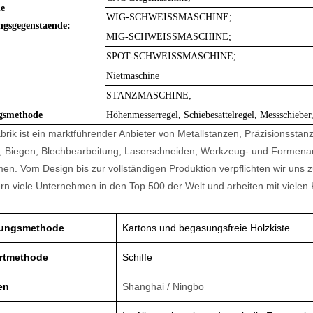
he
WIG-SCHWEISSMASCHINE;
ngsgegenstaende:
MIG-SCHWEISSMASCHINE;
SPOT-SCHWEISSMASCHINE;
Nietmaschine
STANZMASCHINE;
gsmethode
Höhenmesserregel, Schiebesattelregel, Messschieber
rik ist ein marktführender Anbieter von Metallstanzen, Präzisionssta
n, Biegen, Blechbearbeitung, Laserschneiden, Werkzeug- und Formenar
. Vom Design bis zur vollständigen Produktion verpflichten wir uns z
fern viele Unternehmen in den Top 500 der Welt und arbeiten mit vie
kungsmethode
Kartons und begasungsfreie Holzkiste
rtmethode
Schiffe
en
Shanghai / Ningbo