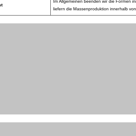
Im Allgemeinen beenden wir die Formen in
st
liefern die Massenproduktion innerhalb von