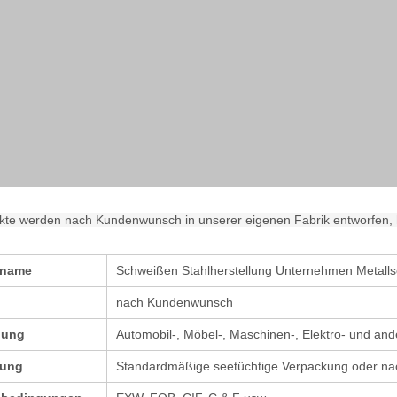
ukte werden nach Kundenwunsch in unserer eigenen Fabrik entworfen, h
tname
Schweißen Stahlherstellung Unternehmen Metalls
nach Kundenwunsch
dung
Automobil-, Möbel-, Maschinen-, Elektro- und ande
kung
Standardmäßige seetüchtige Verpackung oder n