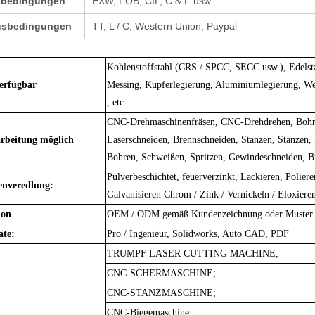
sbedingungen
EXW, FOB, CIF, C & F usw.
gsbedingungen
TT, L / C, Western Union, Paypal
Kohlenstoffstahl (CRS / SPCC, SECC usw.), Edelsta
verfügbar
Messing, Kupferlegierung, Aluminiumlegierung, Wei
, etc.
CNC-Drehmaschinenfräsen, CNC-Drehdrehen, Bohr
arbeitung möglich
Laserschneiden, Brennschneiden, Stanzen, Stanzen,
Bohren, Schweißen, Spritzen, Gewindeschneiden, 
Pulverbeschichtet, feuerverzinkt, Lackieren, Polier
enveredlung:
Galvanisieren Chrom / Zink / Vernickeln / Eloxieren
ion
OEM / ODM gemäß Kundenzeichnung oder Muster
ate:
Pro / Ingenieur, Solidworks, Auto CAD, PDF
TRUMPF LASER CUTTING MACHINE;
CNC-SCHERMASCHINE;
CNC-STANZMASCHINE;
CNC-Biegemaschine;