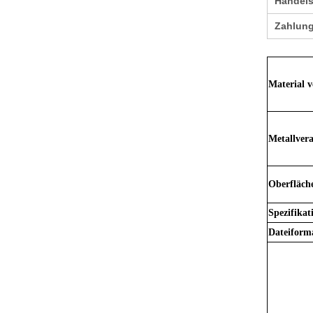
Handel
Zahlun
Material 
Metallver
Oberfläch
Spezifikat
Dateiform