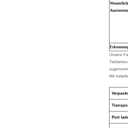
Wesentlic
Ausruestu
Erkennun
Unsere Fab
Tiefziehe
zugenommen
Wir belie
Verpac
Transpo
Port lad