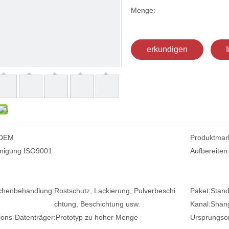
Menge:
erkundigen
OEM
Produktmar
nigung:
ISO9001
Aufbereiten
chenbehandlung:
Rostschutz, Lackierung, Pulverbeschi
Paket:
Stand
chtung, Beschichtung usw.
Kanal:
Shang
ions-Datenträger:
Prototyp zu hoher Menge
Ursprungsor