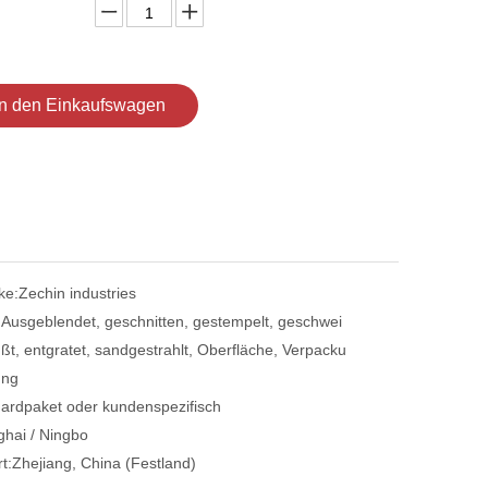
In den Einkaufswagen
ke:
Zechin industries
:
Ausgeblendet, geschnitten, gestempelt, geschwei
ßt, entgratet, sandgestrahlt, Oberfläche, Verpacku
ng
ardpaket oder kundenspezifisch
hai / Ningbo
t:
Zhejiang, China (Festland)