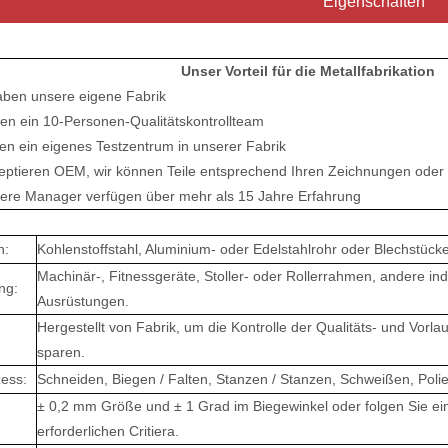
Eigenschaften
Unser Vorteil für die Metallfabrikation
haben unsere eigene Fabrik
ben ein 10-Personen-Qualitätskontrollteam
en ein eigenes Testzentrum in unserer Fabrik
zeptieren OEM, wir können Teile entsprechend Ihren Zeichnungen oder 
nsere Manager verfügen über mehr als 15 Jahre Erfahrung
n:
Kohlenstoffstahl, Aluminium- oder Edelstahlrohr oder Blechstücke
Machinär-, Fitnessgeräte, Stoller- oder Rollerrahmen, andere indu
ng:
Ausrüstungen.
Hergestellt von Fabrik, um die Kontrolle der Qualitäts- und Vorlau
sparen.
ess:
Schneiden, Biegen / Falten, Stanzen / Stanzen, Schweißen, Polie
± 0,2 mm Größe und ± 1 Grad im Biegewinkel oder folgen Sie 
erforderlichen Critiera.