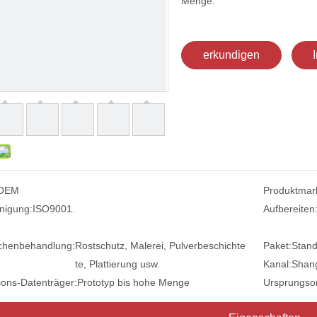
Menge:
erkundigen
OEM
Produktmar
nigung:
ISO9001.
Aufbereiten
chenbehandlung:
Rostschutz, Malerei, Pulverbeschichte
Paket:
Stand
te, Plattierung usw.
Kanal:
Shang
ions-Datenträger:
Prototyp bis hohe Menge
Ursprungsor