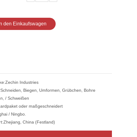
In den Einkaufswagen
ke:
Zechin Industries
:
Schneiden, Biegen, Umformen, Grübchen, Bohre
n, / Schweißen
ardpaket oder maßgeschneidert
hai / Ningbo.
t:
Zhejiang, China (Festland)