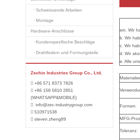
Schweissende Arbeiten
Montage
ein. Wir 
Hardware-Anschlüsse
b. Wir ha
Kundenspezifische Beschläge
c. Wir hab
Drahtfedern und Formungsteile
d. Wir ak
e. Alle u
Zechin Industries Group Co., Ltd.
Materialie
+86 571 8373 7826

Verwendu
+86 158 5810 2851

(WHATSAPP&MOBILE)
info@zec-industrygroup.com

Formen:
510971538

MFG-Proz
steven.zheng89

Toleranz: