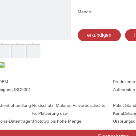
Menge:
erkundigen
OEM
Produktmar
nigung:
ISO9001.
Aufbereiten
chenbehandlung:
Rostschutz, Malerei, Pulverbeschichte
Paket:
Stand
te, Plattierung usw.
Kanal:
Shang
ions-Datenträger:
Prototyp bis hohe Menge
Ursprungsor