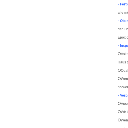
·
Fert
alle m
·
Ober
der Ob
Epoxid
·
Insp
O
Voll
Haus d
O
Qual
O
Wenn
notwen
·
Verp
O
Auss
O
Wir 
O
Wenn