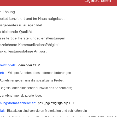
Eigenschaften
op Lösung
itet konzipiert und im Haus aufgebaut
sgebautes u. ausgebildet
 bleibende Qualität
elfertige Herstellungsdienstleistungen
eichnete Kommunikationsfähigkeit
 u. leistungsfähige Antwort
beitmodell:
Soem oder ODM
rf:
Wie pro Abnehmerbesondereanforderungen
Abnehmer geben uns die spezifizierte Probe;
Begriffs- oder einleitender Entwurf des Abnehmers;
der Abnehmer skizzierte Idee.
hnungsformat annehmen:
.pdf/ .jpg/.dwg/.igs/.stp ETC….
ial:
Blattaktien sind von vielen Materialien und schließen ein