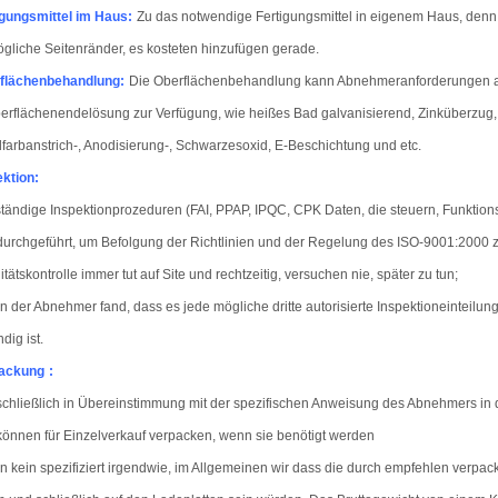
igungsmittel im Haus:
Zu das notwendige Fertigungsmittel in eigenem Haus, denn 
ögliche Seitenränder, es kosteten hinzufügen gerade.
flächenbehandlung:
Die Oberflächenbehandlung kann Abnehmeranforderungen au
erflächenendelösung zur Verfügung, wie heißes Bad galvanisierend, Zinküberzug,
farbanstrich-, Anodisierung-, Schwarzesoxid, E-Beschichtung und etc.
ektion:
ständige Inspektionprozeduren (FAI, PPAP, IPQC, CPK Daten, die steuern, Funkti
urchgeführt, um Befolgung der Richtlinien und der Regelung des ISO-9001:2000 z
itätskontrolle immer tut auf Site und rechtzeitig, versuchen nie, später zu tun;
 der Abnehmer fand, dass es jede mögliche dritte autorisierte Inspektioneinteilun
dig ist.
ackung
:
chließlich in Übereinstimmung mit der spezifischen Anweisung des Abnehmers in
können für Einzelverkauf verpacken, wenn sie benötigt werden
 kein spezifiziert irgendwie, im Allgemeinen wir dass die durch empfehlen verpack