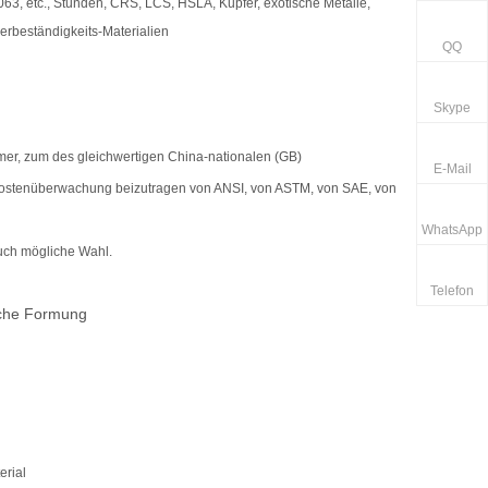
3, etc., Stunden, CRS, LCS, HSLA, Kupfer, exotische Metalle,
gerbeständigkeits-Materialien
QQ
Skype
mer, zum des gleichwertigen China-nationalen (GB)
E-Mail
 Kostenüberwachung beizutragen von ANSI, von ASTM, von SAE, von
WhatsApp
auch mögliche Wahl.
Telefon
sche Formung
erial