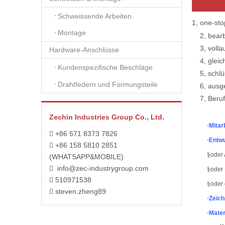
Schweissende Arbeiten
1, one-st
Montage
2, bearbe
3, vollau
Hardware-Anschlüsse
4, gleich
Kundenspezifische Beschläge
5, schlüss
Drahtfedern und Formungsteile
6, ausgez
7, Berufs-
Zechin Industries Group Co., Ltd.
·
Mitar
+86 571 8373 7826

·
Entwu
+86 158 5810 2851

§
oder 
(WHATSAPP&MOBILE)
info@zec-industrygroup.com

§
oder 
510971538

§
oder 
steven.zheng89

·
Zeic
·
Mater