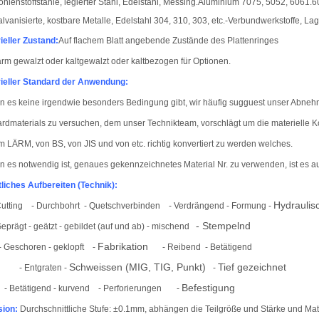
ohlenstoffstähle, legierter Stahl, Edelstahl, Messing.
Aluminium 7075, 5052, 6061.606
alvanisierte, kostbare Metalle, Edelstahl 304, 310, 303, etc.-Verbundwerkstoffe, La
ieller Zustand:
Auf flachem Blatt angebende Zustände des Plattenringes
 gewalzt oder kaltgewalzt oder kaltbezogen für Optionen.
ieller Standard der Anwendung:
 es keine irgendwie besonders Bedingung gibt, wir häufig sugguest unser Abneh
rdmaterials zu versuchen, dem unser Technikteam, vorschlägt um die materielle
m LÄRM, von BS, von JIS und von etc. richtig konvertiert zu werden welches.
 es notwendig ist, genaues gekennzeichnetes Material Nr. zu verwenden, ist es 
tliches Aufbereiten (Technik):
Hydrauli
Cu
tting
- Durchbohrt
- Quetschverbinden
- Verdrängen
d - Formung -
- Stempelnd
Geprägt - geätzt - gebildet (auf und ab) - mischend
Fabrikation
- Geschoren - geklopft
-
- Reibend
- Betätigend
Schweissen (MIG, TIG, Punkt)
Tief gezeichnet
Entgraten -
-
Befestigung
- Betätigend - kurvend
- Perforierungen
-
sion:
Durchschnittliche Stufe: ±
0.1
mm
, abhängen die Teilgröße und Stärke und Mat