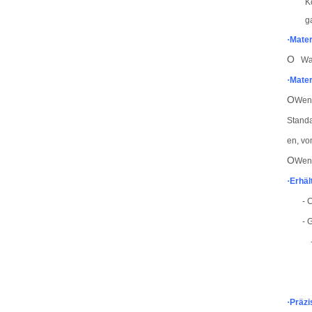
K
g
·
Mater
O
Warm
·
Mater
O
Wenn
Standa
en, vo
O
Wenn
·
Erhäl
-
- 
- 
·
Präzi