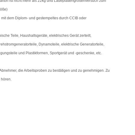
arton ist nicht mehr als 22kg und Ladeplattengrößenversuch zum
öße)
rd mit dem Diplom- und gestempeltes durch CCIB oder
nische Teile, Haushaltsgeräte, elektrisches Gerät zerteilt,
 Drehstromgeneratorteile, Dynamoteile, elektrische Generatorteile,
tigungsteile und Plastikformen, Sportgerät und -geschenke, etc.
n Abnehmer, die Arbeitsproben zu bestätigen und zu genehmigen. Zu
u hören.