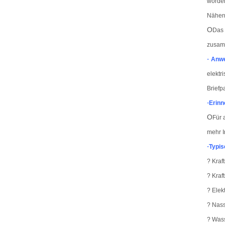
worden
Näher
O
Das 
zusam
·
Anwe
elektr
Briefp
·
Erinn
O
Für 
mehr I
·
Typis
? Kraf
? Kraf
? Elek
? Nas
? Was