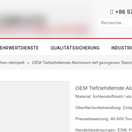

+86 5
EHRWERTDIENSTE
QUALITÄTSSICHERUNG
INDUSTRI
iehen stempelt
»
OEM Tiefziehdienste Aluminium tief gezogenes Stanzt
OEM Tiefziehdienste Al
Material: Kohlenstoffstahl / al
Oberflächenbehandlung: Zinkpl
Pressebewertung: 40-600 To
Handelsbedingungen: EXW, F