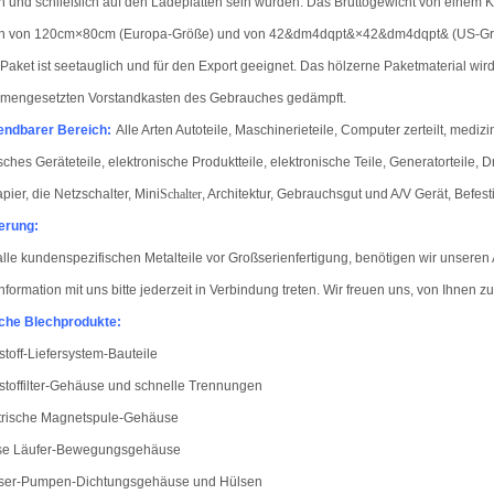
 und schließlich auf den Ladeplatten sein würden. Das Bruttogewicht von einem K
n von 120cm×80cm (Europa-Größe) und von 42&dm4dqpt&×42&dm4dqpt& (US-Gr
Paket ist seetauglich und für den Export geeignet. Das hölzerne Paketmaterial wi
mengesetzten Vorstandkasten des Gebrauches gedämpft.
ndbarer Bereich:
Alle Arten Autoteile, Maschinerieteile, Computer zerteilt, medizi
isches Geräteteile, elektronische Produktteile, elektronische Teile, Generatorteile,
apier, die Netzschalter, Mini
Schalter
, Architektur, Gebrauchsgut und A/V Gerät, Befes
erung:
alle kundenspezifischen Metalteile vor Großserienfertigung, benötigen wir unsere
nformation mit uns bitte jederzeit in Verbindung treten. Wir freuen uns, von Ihnen z
che Blechprodukte
:
tstoff-Liefersystem-Bauteile
tstoffilter-Gehäuse und schnelle Trennungen
trische Magnetspule-Gehäuse
se Läufer-Bewegungsgehäuse
ser-Pumpen-Dichtungsgehäuse und Hülsen