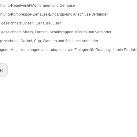
ühlung-Regelventil-Membranen und Gehäuse
ühlung-Kompressor-Gehäuse-Eingangs-und Anschluss-Verbinder
e gezeichnete Dosen, Gehäuse, Ösen
e gezeichnete Shells, Formen, Schutzkappen, Kästen und Verbinder
 gezeichnete Deckel, Cup, Wannen und Schlauch-Verbinder
gene Metallkupplungen und -adapter sowie Einlagen für Gummi geformte Produk
ge: