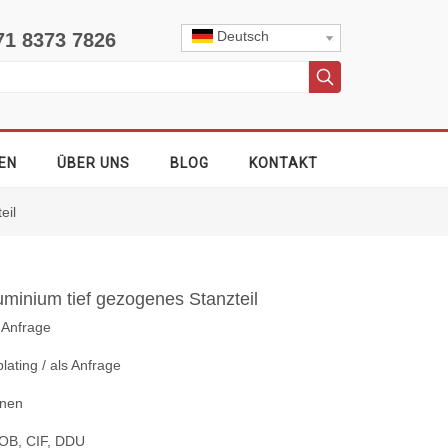
Deutsch
71 8373 7826
EN
ÜBER UNS
BLOG
KONTAKT
eil
uminium tief gezogenes Stanzteil
s Anfrage
ating / als Anfrage
nnen
OB, CIF, DDU