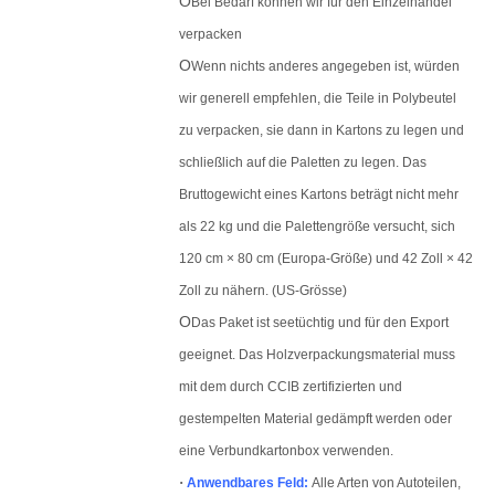
O
Bei Bedarf können wir für den Einzelhandel
verpacken
O
Wenn nichts anderes angegeben ist, würden
wir generell empfehlen, die Teile in Polybeutel
zu verpacken, sie dann in Kartons zu legen und
schließlich auf die Paletten zu legen. Das
Bruttogewicht eines Kartons beträgt nicht mehr
als 22 kg und die Palettengröße versucht, sich
120 cm × 80 cm (Europa-Größe) und 42 Zoll × 42
Zoll zu nähern. (US-Grösse)
O
Das Paket ist seetüchtig und für den Export
geeignet. Das Holzverpackungsmaterial muss
mit dem durch CCIB zertifizierten und
gestempelten Material gedämpft werden oder
eine Verbundkartonbox verwenden.
·
Anwendbares Feld:
Alle Arten von Autoteilen,