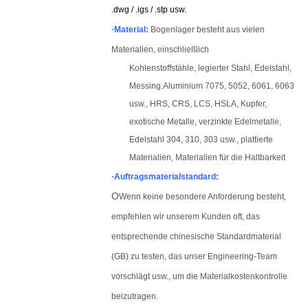
.dwg / .igs / .stp usw.
·
Material:
Bogenlager besteht aus vielen
Materialien, einschließlich
Kohlenstoffstähle, legierter Stahl, Edelstahl,
Messing.
Aluminium 7075, 5052, 6061, 6063
usw., HRS, CRS, LCS, HSLA, Kupfer,
exotische Metalle, verzinkte Edelmetalle,
Edelstahl 304, 310, 303 usw., plattierte
Materialien, Materialien für die Haltbarkeit
·
Auftragsmaterialstandard:
O
Wenn keine besondere Anforderung besteht,
empfehlen wir unserem Kunden oft, das
entsprechende chinesische Standardmaterial
(GB) zu testen, das unser Engineering-Team
vorschlägt usw., um die Materialkostenkontrolle
beizutragen.