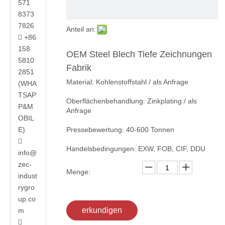
571
8373
7826
Anteil an:
+86

158
OEM Steel Blech Tiefe Zeichnungen
5810
Fabrik
2851
Material: Kohlenstoffstahl / als Anfrage
(WHA
TSAP
Oberflächenbehandlung: Zinkplating / als
P&M
Anfrage
OBIL
E)
Pressebewertung: 40-600 Tonnen

Handelsbedingungen: EXW, FOB, CIF, DDU
info@
zec-
Menge:
indust
rygro
up.co
erkundigen
m
