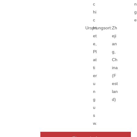
c
n
hi
g
c
e
Ursprungsort:
ht
Zh
et
eji
e,
an
Pl
g,
at
Ch
ti
ina
er
(F
u
est
n
lan
g
d)
u
s
w.