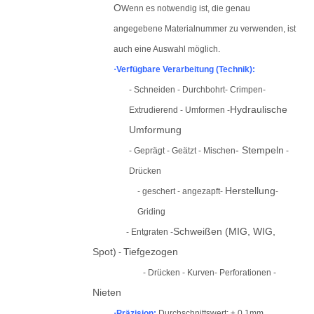
O
Wenn es notwendig ist, die genau
angegebene Materialnummer zu verwenden, ist
auch eine Auswahl möglich.
·
Verfügbare Verarbeitung (Technik):
-
Schneiden
- Durchbohrt
- Crimpen
-
Hydraulische
Extrudieren
d - Umformen -
Umformung
- Stempeln
- Geprägt - Geätzt - Mischen
-
Drücken
Herstellung
- geschert - angezapft
-
-
Griding
Schweißen (MIG, WIG,
- Entgraten -
Spot)
Tiefgezogen
-
- Drücken - Kurven
- Perforationen
-
Nieten
·
Präzision:
Durchschnittswert: ± 0,1
mm,