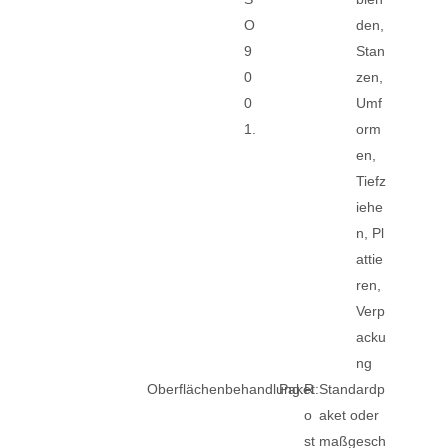
O
den,
9
Stan
0
zen,
0
Umf
1.
orm
en,
Tiefz
iehe
n, Pl
attie
ren,
Verp
acku
ng
Oberflächenbehandlung:
Paket:
R
Standardp
o
aket oder
st
maßgesch