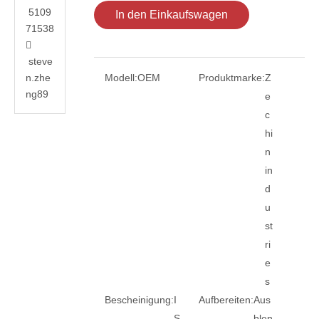
5109
In den Einkaufswagen
71538

steve
n.zhe
Modell:
OEM
Produktmarke:
Z
ng89
e
c
hi
n
in
d
u
st
ri
e
s
Bescheinigung:
I
Aufbereiten:
Aus
S
blen