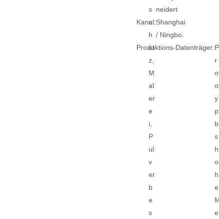
s
neidert
Kanal:
c
Shanghai
h
/ Ningbo.
Produktions-Datenträger:
ut
z,
r
M
o
al
o
er
y
e
p
i,
b
P
s
ul
h
v
o
er
h
b
e
e
s
e