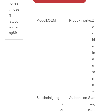
5109
71538

Modell:
OEM
Produktmarke:
Z
steve
e
n.zhe
ng89
c
hi
n
In
d
u
st
ri
e
s
Bescheinigung:
I
Aufbereiten:
Stan
S
zen,
O
Präg