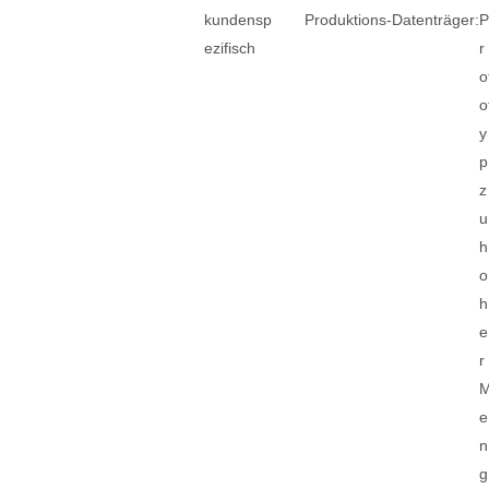
kundensp
Produktions-Datenträger:
ezifisch
r
o
o
y
p
z
u
h
o
h
e
r
e
n
g