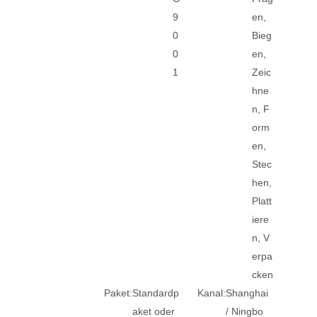
9
en,
0
Bieg
0
en,
1
Zeic
hne
n, F
orm
en,
Stec
hen,
Platt
iere
n, V
erpa
cken
Paket:
Standardp
Kanal:
Shanghai
aket oder
/ Ningbo