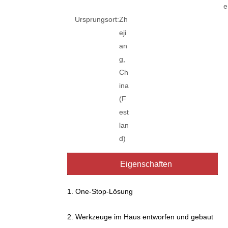
e
Ursprungsort:
Zh
eji
an
g,
Ch
ina
(F
est
lan
d)
Eigenschaften
1. One-Stop-Lösung
2. Werkzeuge im Haus entworfen und gebaut