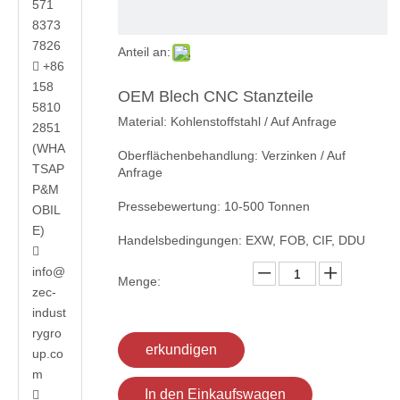
571
8373
7826
Anteil an:
+86

158
OEM Blech CNC Stanzteile
5810
Material: Kohlenstoffstahl / Auf Anfrage
2851
(WHA
Oberflächenbehandlung: Verzinken / Auf
TSAP
Anfrage
P&M
Pressebewertung: 10-500 Tonnen
OBIL
E)
Handelsbedingungen: EXW, FOB, CIF, DDU

info@
Menge:
zec-
indust
rygro
erkundigen
up.co
m
In den Einkaufswagen
