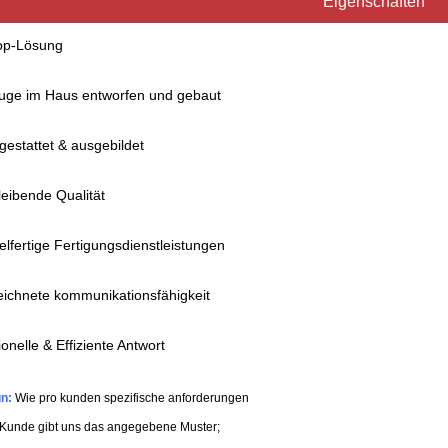
Eigenschaften
op-Lösung
uge im Haus entworfen und gebaut
sgestattet & ausgebildet
leibende Qualität
elfertige Fertigungsdienstleistungen
eichnete kommunikationsfähigkeit
ionelle & Effiziente Antwort
n:
Wie pro kunden spezifische anforderungen
 Kunde gibt uns das angegebene Muster;