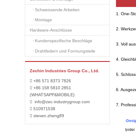
Schweissende Arbeiten
1. One-St
Montage
2. Werkze
Hardware-Anschlüsse
Kundenspezifische Beschläge
3. Voll au
Drahtfedern und Formungsteile
4. Gleichb
Zechin Industries Group Co., Ltd.
5. Schlüss
+86 571 8373 7826

+86 158 5810 2851

6. Ausgez
(WHATSAPP&MOBILE)
info@zec-industrygroup.com

7. Profess
510971538

steven.zheng89

·
Desig
§
oder