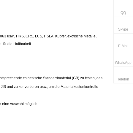
QQ
Skype
063 usw., HRS, CRS, LCS, HSLA, Kupfer, exotische Metalle,
 für die Haltbarkeit
E-Mail
WhatsApp
tsprechende chinesische Standardmaterial (GB) zu testen, das
Telefon
IS und zu konvertieren usw., um die Materialkostenkontrolle
h eine Auswahl möglich.