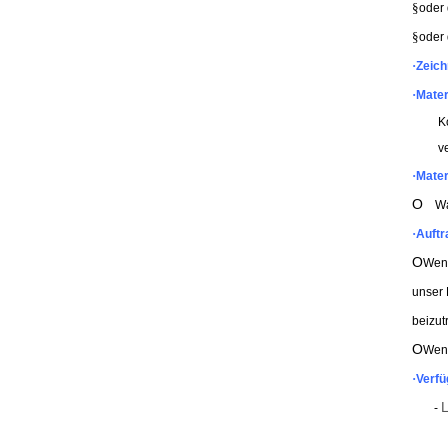
§
oder 
§
oder 
·
Zeich
·
Mater
K
v
·
Mater
O
Warm
·
Auftr
O
Wenn
unser 
beizut
O
Wenn
·
Verfü
L
-
- 