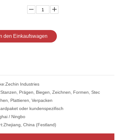
In den Einkaufswagen
ke:
Zechin Industries
:
Stanzen, Prägen, Biegen, Zeichnen, Formen, Stec
hen, Plattieren, Verpacken
ardpaket oder kundenspezifisch
hai / Ningbo
t:
Zhejiang, China (Festland)