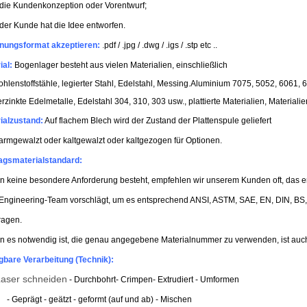
die Kundenkonzeption oder Vorentwurf;
der Kunde hat die Idee entworfen.
nungsformat akzeptieren:
.
pdf / .jpg / .dwg / .igs / .stp etc ..
ial:
Bogenlager besteht aus vielen Materialien, einschließlich
ohlenstoffstähle, legierter Stahl, Edelstahl, Messing.
Aluminium 7075, 5052, 6061, 6
erzinkte Edelmetalle, Edelstahl 304, 310, 303 usw., plattierte Materialien, Materialien
ialzustand:
Auf flachem Blech wird der Zustand der Plattenspule geliefert
gewalzt oder kaltgewalzt oder kaltgezogen für Optionen.
agsmaterialstandard:
 keine besondere Anforderung besteht, empfehlen wir unserem Kunden oft, das en
Engineering-Team vorschlägt, um es entsprechend ANSI, ASTM, SAE, EN, DIN, BS, J
ragen.
 es notwendig ist, die genau angegebene Materialnummer zu verwenden, ist auc
gbare Verarbeitung (Technik):
aser schneiden
- Durchbohrt
- Crimpen
- Extrudiert - Umformen
Geprägt - geätzt - geformt (auf und ab) - Mischen