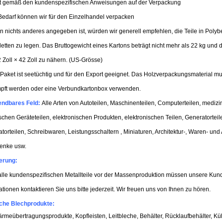
kt gemäß den kundenspezifischen Anweisungen auf der Verpackung
Bedarf können wir für den Einzelhandel verpacken
 nichts anderes angegeben ist, würden wir generell empfehlen, die Teile in Polybe
letten zu legen. Das Bruttogewicht eines Kartons beträgt nicht mehr als 22 kg und
 Zoll × 42 Zoll zu nähern. (US-Grösse)
Paket ist seetüchtig und für den Export geeignet. Das Holzverpackungsmaterial mu
pft werden oder eine Verbundkartonbox verwenden.
ndbares Feld:
Alle Arten von Autoteilen, Maschinenteilen, Computerteilen, medizi
ischen Geräteteilen, elektronischen Produkten, elektronischen Teilen, Generatorteil
torteilen, Schreibwaren, Leistungsschaltern , Miniaturen, Architektur-, Waren- und
enke usw.
erung:
alle kundenspezifischen Metallteile vor der Massenproduktion müssen unsere Kun
ationen kontaktieren Sie uns bitte jederzeit. Wir freuen uns von Ihnen zu hören.
che Blechprodukte
:
rmeübertragungsprodukte, Kopfleisten, Leitbleche, Behälter, Rücklaufbehälter, Kühlmitt