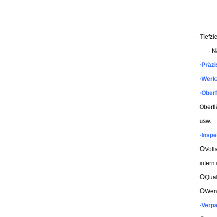
- 
- Tiefz
- N
·
Präzi
·
Werk
·
Oberf
Oberfl
usw.
·
Inspe
O
Voll
intern
O
Qual
O
Wenn
·
Verp