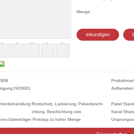
Menge:
erkundigen
OEM
Produktmar
nigung:
ISO9001
Aufbereiten
chenbehandlung:
Rostschutz, Lackierung, Pulverbeschi
Paket:
Stand
chtung, Beschichtung usw.
Kanal:
Shang
ions-Datenträger:
Prototyp zu hoher Menge
Ursprungsor