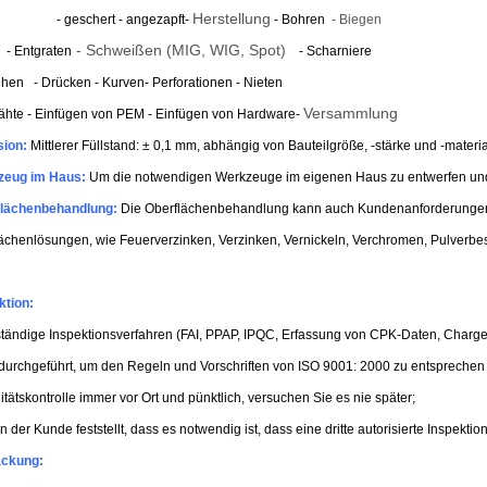
Herstellung
- geschert - angezapft
-
- Bohren
- Biegen
- Schweißen (MIG, WIG, Spot)
Entgraten
- Scharniere
iehen
- Drücken - Kurven
- Perforationen
- Nieten
Versammlung
ähte - Einfügen von PEM - Einfügen von Hardware
-
sion:
Mittlerer Füllstand: ± 0,1 mm, abhängig von Bauteilgröße, -stärke und -materia
zeug im Haus
:
Um die notwendigen Werkzeuge im eigenen Haus zu entwerfen und z
lächenbehandlung:
Die Oberflächenbehandlung kann auch Kundenanforderungen er
ächenlösungen, wie Feuerverzinken, Verzinken, Vernickeln, Verchromen, Pulverbes
ktion:
ständige Inspektionsverfahren (FAI, PPAP, IPQC, Erfassung von CPK-Daten, Charg
 durchgeführt, um den Regeln und Vorschriften von ISO 9001: 2000 zu entsprechen
itätskontrolle immer vor Ort und pünktlich, versuchen Sie es nie später;
 der Kunde feststellt, dass es notwendig ist, dass eine dritte autorisierte Inspektion
ackung: