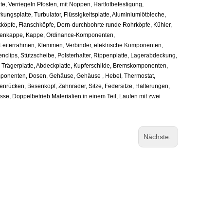
te, Verriegeln Pfosten, mit Noppen, Hartlotbefestigung,
ungsplatte, Turbulator, Flüssigkeitsplatte, Aluminiumlötbleche,
nkköpfe, Flanschköpfe, Dorn-durchbohrte runde Rohrköpfe, Kühler,
denkappe, Kappe, Ordinance-Komponenten,
 Leiterrahmen, Klemmen, Verbinder, elektrische Komponenten,
clips, Stützscheibe, Polsterhalter, Rippenplatte, Lagerabdeckung,
l, Trägerplatte, Abdeckplatte, Kupferschilde, Bremskomponenten,
mponenten, Dosen, Gehäuse, Gehäuse , Hebel, Thermostat,
nrücken, Besenkopf, Zahnräder, Sitze, Federsitze, Halterungen,
e, Doppelbetrieb Materialien in einem Teil, Laufen mit zwei
Nächste: