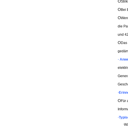
O
Stri
O
Bei 
O
Wenn
die Pa
und 42
O
Das 
gedäm
·
Anwe
elektr
Genera
Gesch
·
Erinn
O
Für 
Inform
·
Typis
·
Wä