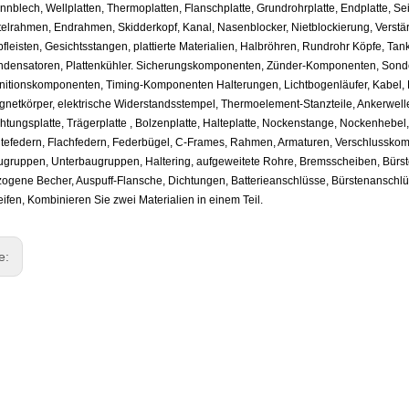
nnblech, Wellplatten, Thermoplatten, Flanschplatte, Grundrohrplatte, Endplatte, Sei
telrahmen, Endrahmen, Skidderkopf, Kanal, Nasenblocker, Nietblockierung, Verstärk
fleisten, Gesichtsstangen, plattierte Materialien, Halbröhren, Rundrohr Köpfe, Ta
ndensatoren, Plattenkühler. Sicherungskomponenten, Zünder-Komponenten, Son
nitionskomponenten, Timing-Komponenten
Halterungen, Lichtbogenläufer, Kabel,
netkörper, elektrische Widerstandsstempel, Thermoelement-Stanzteile, Ankerwellen
htungsplatte, Trägerplatte , Bolzenplatte, Halteplatte, Nockenstange, Nockenhebe
tefedern, Flachfedern, Federbügel, C-Frames, Rahmen, Armaturen, Verschlussko
gruppen, Unterbaugruppen, Haltering, aufgeweitete Rohre, Bremsscheiben, Bürste
ogene Becher, Auspuff-Flansche, Dichtungen, Batterieanschlüsse, Bürstenanschlüss
eifen, Kombinieren Sie zwei Materialien in einem Teil.
ge: