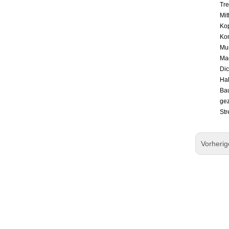
Tre
Mit
Kop
Ko
Mu
Mag
Dic
Hal
Bau
gez
Str
Vorheri