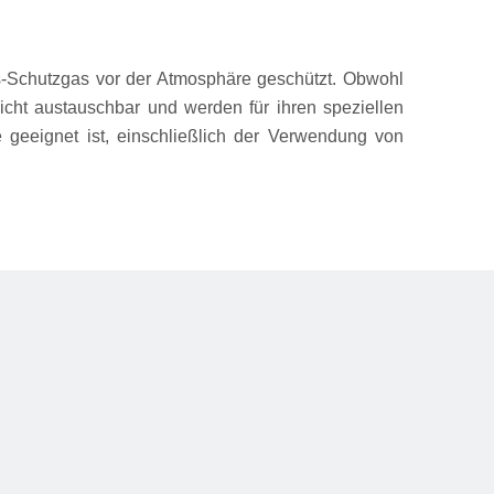
Schutzgas vor der Atmosphäre geschützt. Obwohl
icht austauschbar und werden für ihren speziellen
 geeignet ist, einschließlich der Verwendung von
e während Pausen und Intervallen auftreten können.
lt und zum Befüllen in das Schweißbad eingespeist
 dieser Prozess langsam ist, kann das Endergebnis
onders hochwertiges Schweißen erforderlich ist, ist