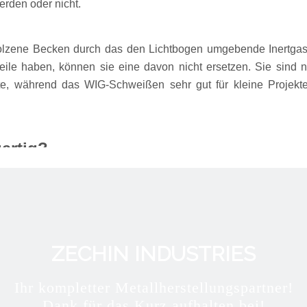
rden oder nicht.
zene Becken durch das den Lichtbogen umgebende Inertgas-
ile haben, können sie eine davon nicht ersetzen. Sie sind n
te, während das WIG-Schweißen sehr gut für kleine Projekte
artig?
 Vorschub verringert die Möglichkeit von Schweißfehlern, di
g sehr einfach, da der Schweißdraht von der Spule abgewicke
ZECHIN INDUSTRIES
hteisenmetallen mit einer Dicke von nicht mehr als 8 mm. Da
 Aluminium, Kohlenstoffstahl und Edelstahl erzeugen. Wenn bes
Ihr kompletter Metallherstellungspartner!
Dank für das Kurz aufhalten bei!