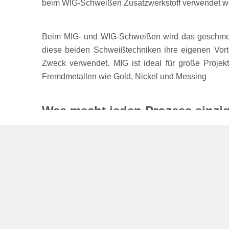
beim WIG-Schweißen Zusatzwerkstoff verwendet we
Beim MIG- und WIG-Schweißen wird das geschmol
diese beiden Schweißtechniken ihre eigenen Vorte
Zweck verwendet. MIG ist ideal für große Projek
Fremdmetallen wie Gold, Nickel und Messing
Was macht jeden Prozess einzig
Der beim MIG-Schweißen verwendete kontinuierliche
Im Vergleich zum WIG-Schweißen ist dieser Vorgan
wird.
WIG eignet sich zum Schweißen von Eisen- und Nic
hochwertige Schweißnähte mit perfekter Klarheit in
das WIG-Schweißen eine hervorragende Wahl.