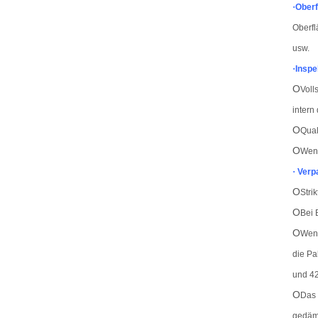
·
Ober
Oberfl
usw.
·
Inspe
O
Voll
intern
O
Qual
O
Wenn
·
Verp
O
Stri
O
Bei 
O
Wenn
die Pa
und 42
O
Das 
gedäm