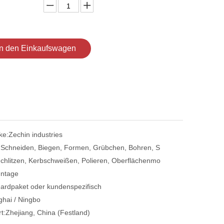
In den Einkaufswagen
ke:
Zechin industries
:
Schneiden, Biegen, Formen, Grübchen, Bohren, S
chlitzen, Kerbschweißen, Polieren, Oberflächenmo
ntage
ardpaket oder kundenspezifisch
hai / Ningbo
t:
Zhejiang, China (Festland)