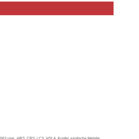
063 usw., HRS, CRS, LCS, HSLA, Kupfer, exotische Metalle,