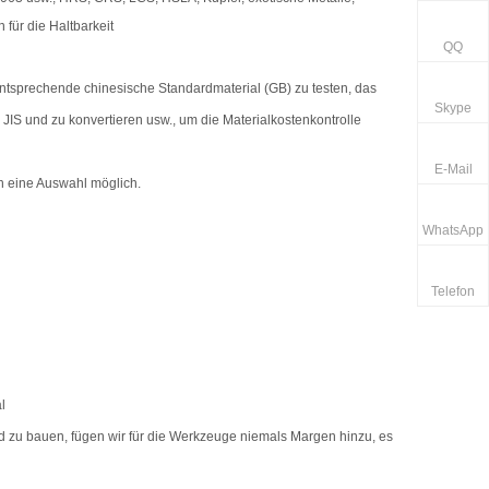
 für die Haltbarkeit
QQ
ntsprechende chinesische Standardmaterial (GB) zu testen, das
Skype
IS und zu konvertieren usw., um die Materialkostenkontrolle
E-Mail
h eine Auswahl möglich.
WhatsApp
Telefon
l
zu bauen, fügen wir für die Werkzeuge niemals Margen hinzu, es