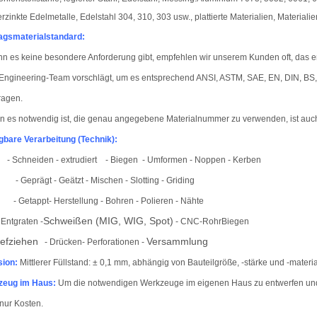
erzinkte Edelmetalle, Edelstahl 304, 310, 303 usw., plattierte Materialien, Materialien
agsmaterialstandard:
n es keine besondere Anforderung gibt, empfehlen wir unserem Kunden oft, das e
Engineering-Team vorschlägt, um es entsprechend ANSI, ASTM, SAE, EN, DIN, BS, J
ragen.
 es notwendig ist, die genau angegebene Materialnummer zu verwenden, ist auc
gbare Verarbeitung (Technik):
-
Schneiden
- extrudiert
- Biegen
- Umformen - Noppen - Kerben
- Geprägt - Geätzt - Mischen - Slotting
-
Griding
- Getappt
-
Herstellung
- Bohren - Polieren
- Nähte
Schweißen (MIG, WIG, Spot)
Entgraten -
-
CNC-Rohr
Biegen
iefziehen
Versammlung
- Drücken
- Perforationen
-
sion:
Mittlerer Füllstand: ± 0,1 mm, abhängig von Bauteilgröße, -stärke und -materia
zeug im Haus
:
Um die notwendigen Werkzeuge im eigenen Haus zu entwerfen und 
 nur Kosten.