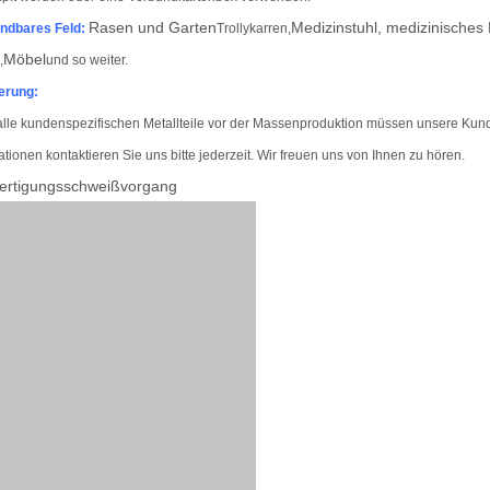
Rasen und Garten
Medizinstuhl, medizinisches 
ndbares Feld
:
Trollykarren,
Möbel
,
und so weiter.
erung:
alle kundenspezifischen Metallteile vor der Massenproduktion müssen unsere Kun
ationen kontaktieren Sie uns bitte jederzeit. Wir freuen uns von Ihnen zu hören.
ertigungsschweißvorgang