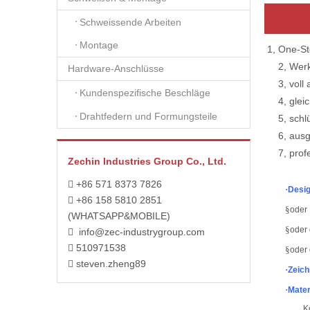
Schweissende Arbeiten
Montage
1, One-S
2, Werkz
Hardware-Anschlüsse
3, voll a
Kundenspezifische Beschläge
4, gleich
Drahtfedern und Formungsteile
5, schlüss
6, ausgez
7, profess
Zechin Industries Group Co., Ltd.
+86 571 8373 7826

·
Desig
+86 158 5810 2851

§
oder
(WHATSAPP&MOBILE)
§
oder 
info@zec-industrygroup.com

510971538

§
oder 
steven.zheng89

·
Zeich
·
Mater
K