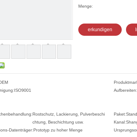
Menge:
erkundigen
OEM
Produktmar
nigung:
ISO9001
Aufbereiten
chenbehandlung:
Rostschutz, Lackierung, Pulverbeschi
Paket:
Stand
chtung, Beschichtung usw.
Kanal:
Shang
ions-Datenträger:
Prototyp zu hoher Menge
Ursprungsor