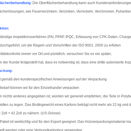
flächenbehandlung
:
Die Oberflächenbehandlung kann auch Kundenanforderungen er
ächenlösungen, wie Feuerverzinken, Verzinken, Vernickeln, Verchromen, Pulverbes
ktion:
ständige Inspektionsverfahren (FAI, PPAP, IPQC, Erfassung von CPK-Daten, Charg
 durchgeführt, um die Regeln und Vorschriften der ISO 9001: 2000 zu erfüllen
itätskontrolle immer vor Ort und pünktlich, versuchen Sie es nie später;
 der Kunde festgestellt hat, dass es notwendig ist, dass eine dritte autorisierte Ins
ackung:
kt gemäß den kundenspezifischen Anweisungen auf der Verpackung
Bedarf können wir für den Einzelhandel verpacken
 nichts anderes angegeben ist, würden wir generell empfehlen, die Teile in Polybe
letten zu legen. Das Bruttogewicht eines Kartons beträgt nicht mehr als 22 kg und
 Zoll × 42 Zoll zu nähern. (US-Grösse)
Paket ist seetüchtig und für den Export geeignet. Das Holzverpackungsmaterial mu
pft werden oder eine Verbundkartonbox verwenden.