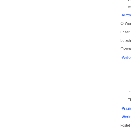
v
·
Auftr
O
Wen
unser 
beizut
O
Wenn
·
Verfü
- 
T
-
·
Präzi
·
Werk
kostet