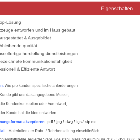
Eigenschaften
top-Lösung
euge entworfen und im Haus gebaut
usgestattet & Ausgebildet
bleibende qualität
elfertige herstellung dienstleistungen
eichnete kommunikationsfähigkeit
ionell & Effiziente Antwort
n:
Wie pro kunden spezifische anforderungen
 Kunde gibt uns das angegebene Muster;
die Kundenkonzeption oder Vorentwurf;
der Kunde hat die Idee entworfen.
nungsformat akzeptieren:
.
pdf / .jpg / .dwg / .igs / .stp etc ..
ial:
Materialien der Rohr- / Rohrherstellung einschließlich
ohlenstoffstähle, legierter Stahl, Edelstahl, Messing.
Aluminium 7075, 5052, 6061, 6