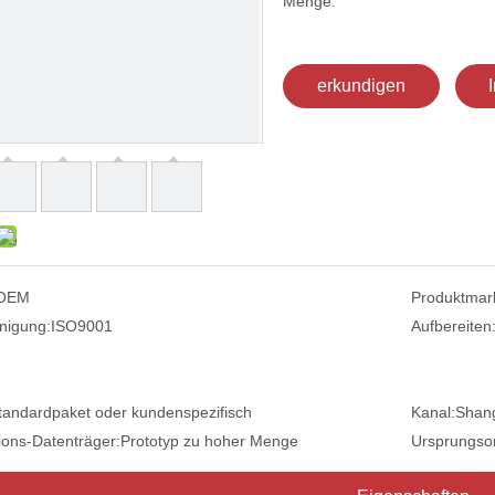
Menge:
erkundigen
OEM
Produktmar
nigung:
ISO9001
Aufbereiten
tandardpaket oder kundenspezifisch
Kanal:
Shang
ions-Datenträger:
Prototyp zu hoher Menge
Ursprungsor