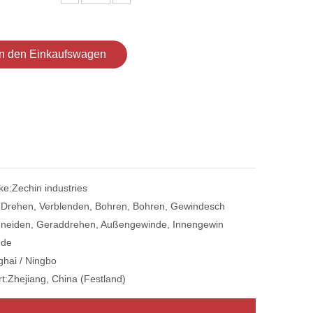
In den Einkaufswagen
ke:
Zechin industries
:
Drehen, Verblenden, Bohren, Bohren, Gewindesch
neiden, Geraddrehen, Außengewinde, Innengewin
de
hai / Ningbo
t:
Zhejiang, China (Festland)