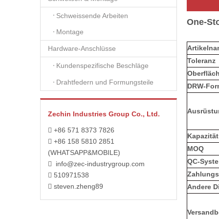
Schweissende Arbeiten
One-Sto
Montage
Artikeln
Hardware-Anschlüsse
Toleranz
Kundenspezifische Beschläge
Oberfläc
Drahtfedern und Formungsteile
DRW-For
Ausrüstu
Zechin Industries Group Co., Ltd.
+86 571 8373 7826

Kapazität
+86 158 5810 2851

MOQ
(WHATSAPP&MOBILE)
QC-Syst
info@zec-industrygroup.com

Zahlungsf
510971538

steven.zheng89

Andere D
Versandb