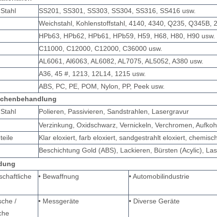
 Stahl
SS201, SS301, SS303, SS304, SS316, SS416 usw.
Weichstahl, Kohlenstoffstahl, 4140, 4340, Q235, Q345B, 2
HPb63, HPb62, HPb61, HPb59, H59, H68, H80, H90 usw.
C11000, C12000, C12000, C36000 usw.
m
AL6061, Al6063, AL6082, AL7075, AL5052, A380 usw.
A36, 45 #, 1213, 12L14, 1215 usw.
ABS, PC, PE, POM, Nylon, PP, Peek usw.
lächenbehandlung
 Stahl
Polieren, Passivieren, Sandstrahlen, Lasergravur
Verzinkung, Oxidschwarz, Vernickeln, Verchromen, Aufkoh
teile
Klar eloxiert, farb eloxiert, sandgestrahlt eloxiert, chemis
Beschichtung Gold (ABS), Lackieren, Bürsten (Acylic), La
dung
schaftliche
• Bewaffnung
• Automobilindustrie
sche /
• Messgeräte
• Diverse Geräte
che