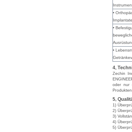
Instrumen
• Orthopä
Implantat
• Befesti
beweglich
Ausrüstun
• Lebensmi
Getränkev
4, Techn
Zechin In
ENGINEER,
oder nur 
Produkten
5, Qualit
1) Überprü
2) Überprü
3) Vollstä
4) Überprü
5) Überprü