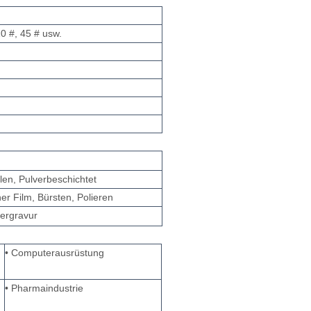
0 #, 45 # usw.
len, Pulverbeschichtet
cher Film, Bürsten, Polieren
sergravur
• Computerausrüstung
• Pharmaindustrie