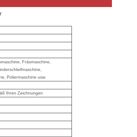
r
maschine, Fräsmaschine,
inderschleifmaschine,
e, Poliermaschine usw.
emäß Ihren Zeichnungen