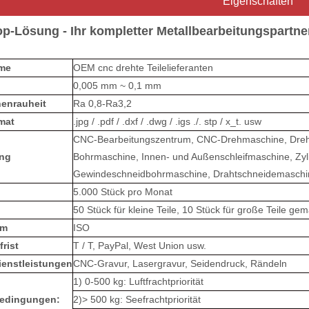
Eigenschaften
p-Lösung - Ihr kompletter Metallbearbeitungspartne
ame
OEM cnc drehte Teilelieferanten
0,005 mm ~ 0,1 mm
henrauheit
Ra 0,8-Ra3,2
mat
.jpg / .pdf / .dxf / .dwg / .igs ./. stp / x_t. usw
CNC-Bearbeitungszentrum, CNC-Drehmaschine, Dreh
ng
Bohrmaschine, Innen- und Außenschleifmaschine, Zyl
Gewindeschneidbohrmaschine, Drahtschneidemaschin
5.000 Stück pro Monat
50 Stück für kleine Teile, 10 Stück für große Teile g
em
ISO
rist
T / T, PayPal, West Union usw.
ienstleistungen
CNC-Gravur, Lasergravur, Seidendruck, Rändeln
1) 0-500 kg: Luftfrachtpriorität
edingungen:
2)> 500 kg: Seefrachtpriorität