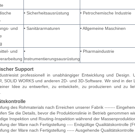
te
dische
• Sicherheitsausrüstung
• Petrochemische Industrie
e
gungs- und
• Sanitärarmaturen
• Allgemeine Maschinen
e
g
ttel- und
•
• Pharmaindustrie
erarbeitung
Instrumentierungsausrüstung
ischer Support
dustries
ist professionell in unabhängiger Entwicklung und Desig
 SOLID WORKS und anderen 2D- und 3D-Software. Wir sind in der La
einer Idee zu entwerfen, zu entwickeln, zu produzieren und zu li
.
ätskontrolle
fung des Rohmaterials nach Erreichen unserer Fabrik ------- Eingehend
fen Sie die Details, bevor die Produktionslinie in Betrieb genommen wi
ndige Inspektion und Routing-Inspektion während der Massenproduktion
fung der Ware nach Fertigstellung ---- Endgültige Qualitätskontrolle (
fung der Ware nach Fertigstellung ----- Ausgehende Qualitätskontroll