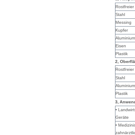
Rostfreier
Stahl
Messing
Kupfer
Aluminiu
Eisen
Plastik
2, Oberf
Rostfreier
Stahl
Aluminium
Plastik
3, Anwen
• Landwirt
Geräte
• Medizini
zahnärztli