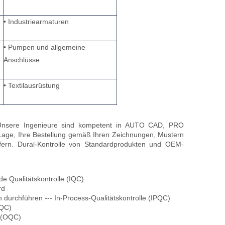
• Industriearmaturen
• Pumpen und allgemeine
Anschlüsse
• Textilausrüstung
n. Unsere Ingenieure sind kompetent in AUTO CAD, PRO
ge, Ihre Bestellung gemäß Ihren Zeichnungen, Mustern
efern. Dural-Kontrolle von Standardprodukten und OEM-
e Qualitätskontrolle (IQC)
rd
 durchführen --- In-Process-Qualitätskontrolle (IPQC)
FQC)
e (OQC)