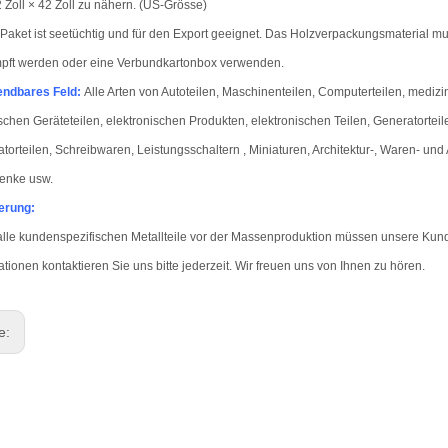
 Zoll × 42 Zoll zu nähern. (US-Grösse)
Paket ist seetüchtig und für den Export geeignet. Das Holzverpackungsmaterial mu
pft werden oder eine Verbundkartonbox verwenden.
ndbares Feld
:
Alle Arten von Autoteilen, Maschinenteilen, Computerteilen, medizi
ischen Geräteteilen, elektronischen Produkten, elektronischen Teilen, Generatorteil
torteilen, Schreibwaren, Leistungsschaltern , Miniaturen, Architektur-, Waren- und
enke usw.
erung:
alle kundenspezifischen Metallteile vor der Massenproduktion müssen unsere Kun
ationen kontaktieren Sie uns bitte jederzeit. Wir freuen uns von Ihnen zu hören.
ge: