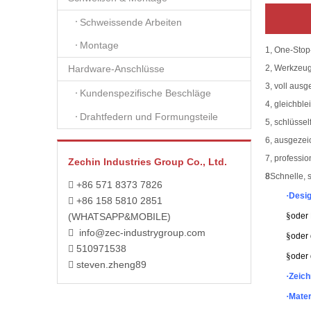
Schweissende Arbeiten
Montage
1, One-Sto
2, Werkzeug
Hardware-Anschlüsse
3, voll ausg
Kundenspezifische Beschläge
4, gleichble
Drahtfedern und Formungsteile
5, schlüssel
6, ausgezei
7, professio
Zechin Industries Group Co., Ltd.
8
Schnelle, 
+86 571 8373 7826

·
Desig
+86 158 5810 2851

§
(WHATSAPP&MOBILE)
oder
info@zec-industrygroup.com

§
oder 
510971538

§
oder 
steven.zheng89

·
Zeich
·
Mater