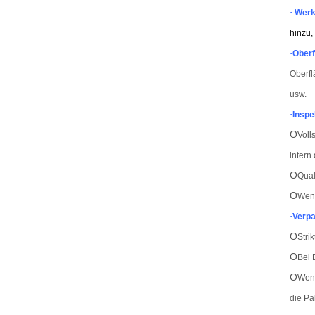
·
Werk
hinzu,
·
Oberf
Oberfl
usw.
·
Inspe
O
Voll
intern
O
Qual
O
Wenn
·
Verp
O
Stri
O
Bei 
O
Wenn
die Pa