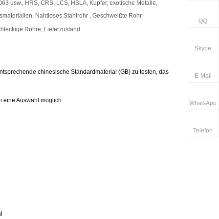
63 usw., HRS, CRS, LCS, HSLA, Kupfer, exotische Metalle,
eitsmaterialien, Nahtloses Stahlrohr , Geschweißte Rohr
QQ
chteckige Röhre
,
Lieferzustand
Skype
tsprechende chinesische Standardmaterial (GB) zu testen, das
E-Mail
h eine Auswahl möglich.
WhatsApp
Telefon
l