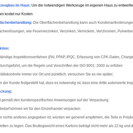
zeugbau im Haus:
Um die notwendigen Werkzeuge im eigenen Haus zu entwerfen
 es kostet nur Kosten.
lächenbehandlung:
Die Oberflächenbehandlung kann auch Kundenanforderungen er
ächenlösungen, wie Feuerverzinken, Verzinken, Vernickeln, Verchromen, Pulverbes
ktion:
ständige Inspektionsverfahren (FAI, PPAP, IPQC, Erfassung von CPK-Daten, Charg
 durchgeführt, um die Regeln und Vorschriften der ISO 9001: 2000 zu erfüllen
itätskontrolle immer vor Ort und pünktlich, versuchen Sie es nie später;
 der Kunde festgestellt hat, dass es notwendig ist, dass eine dritte autorisierte Ins
ackung:
kt gemäß den kundenspezifischen Anweisungen auf der Verpackung
Bedarf können wir für den Einzelhandel verpacken
 nichts anderes angegeben ist, würden wir generell empfehlen, die Teile in Polybe
letten zu legen. Das Bruttogewicht eines Kartons beträgt nicht mehr als 22 kg und