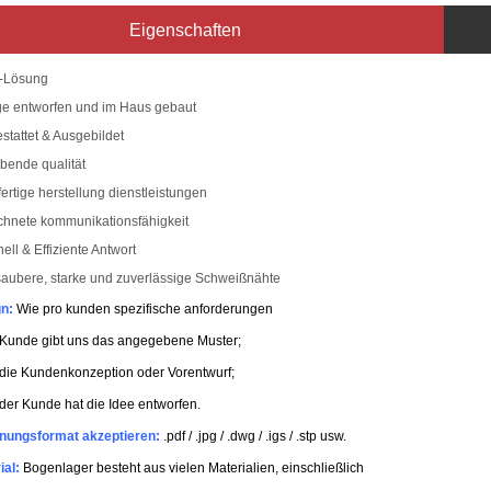
Eigenschaften
p-Lösung
e entworfen und im Haus gebaut
estattet & Ausgebildet
ibende qualität
fertige herstellung dienstleistungen
chnete kommunikationsfähigkeit
nell & Effiziente Antwort
saubere, starke und zuverlässige Schweißnähte
n:
Wie pro kunden spezifische anforderungen
 Kunde gibt uns das angegebene Muster;
die Kundenkonzeption oder Vorentwurf;
der Kunde hat die Idee entworfen.
nungsformat akzeptieren:
.pdf / .jpg / .dwg / .igs / .stp usw.
ial:
Bogenlager besteht aus vielen Materialien, einschließlich