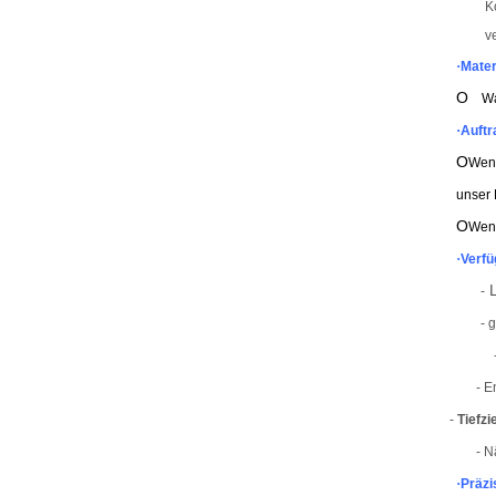
K
v
·
Mater
O
Warm
·
Auftr
O
Wenn
unser 
O
Wenn
·
Verfü
L
-
- 
- E
-
Tiefzi
- N
·
Präzi