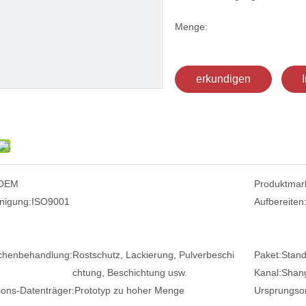
Menge:
erkundigen
OEM
Produktmar
nigung:
ISO9001
Aufbereiten
chenbehandlung:
Rostschutz, Lackierung, Pulverbeschi
Paket:
Stand
chtung, Beschichtung usw.
Kanal:
Shang
ions-Datenträger:
Prototyp zu hoher Menge
Ursprungsor