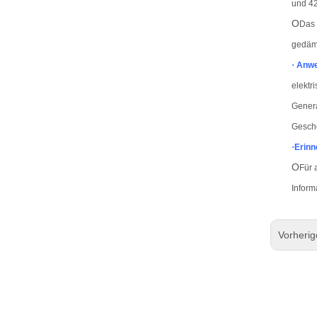
und 42
O
Das 
gedäm
·
Anwe
elektr
Genera
Gesch
·
Erinn
O
Für 
Inform
Vorheri