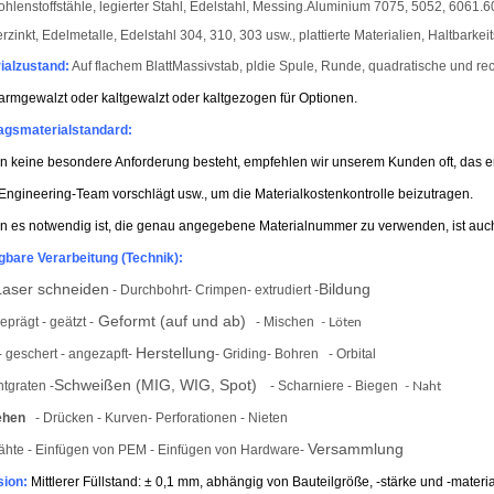
ohlenstoffstähle, legierter Stahl, Edelstahl, Messing.
Aluminium 7075, 5052, 6061.60
erzinkt, Edelmetalle, Edelstahl 304, 310, 303 usw., plattierte Materialien, Haltbark
ialzustand:
Auf flachem Blatt
Massivstab, pl
die Spule
,
Runde, quadratische und re
gewalzt oder kaltgewalzt oder kaltgezogen für Optionen.
agsmaterialstandard:
 keine besondere Anforderung besteht, empfehlen wir unserem Kunden oft, das en
Engineering-Team vorschlägt usw., um die Materialkostenkontrolle beizutragen.
 es notwendig ist, die genau angegebene Materialnummer zu verwenden, ist auc
gbare Verarbeitung (Technik):
aser schneiden
Bildung
- Durchbohrt
- Crimpen
- extrudiert -
Geformt (auf und ab)
geprägt - geätzt -
- Mischen
- Löten
Herstellung
- geschert - angezapft
-
- Griding
- Bohren
- Orbital
Schweißen (MIG, WIG, Spot)
ntgraten -
- Scharniere - Biegen
- Naht
ehen
- Drücken - Kurven
- Perforationen
- Nieten
Versammlung
ähte - Einfügen von PEM - Einfügen von Hardware
-
sion:
Mittlerer Füllstand: ± 0,1 mm, abhängig von Bauteilgröße, -stärke und -materia