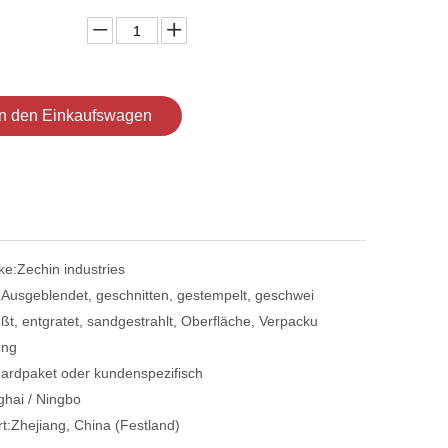
In den Einkaufswagen
ke:
Zechin industries
:
Ausgeblendet, geschnitten, gestempelt, geschwei
ßt, entgratet, sandgestrahlt, Oberfläche, Verpacku
ng
ardpaket oder kundenspezifisch
hai / Ningbo
t:
Zhejiang, China (Festland)