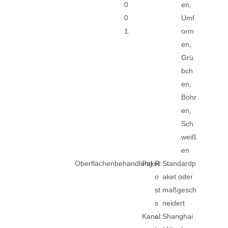
0
en,
0
Umf
1.
orm
en,
Grü
bch
en,
Bohr
en,
Sch
weiß
en
Oberflächenbehandlung:
Paket:
R
Standardp
o
aket oder
st
maßgesch
s
neidert
Kanal:
c
Shanghai