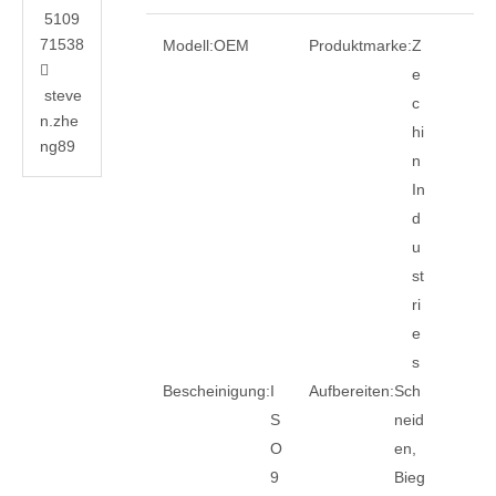
5109
71538
Modell:
OEM
Produktmarke:
Z

e
steve
c
n.zhe
hi
ng89
n
In
d
u
st
ri
e
s
Bescheinigung:
I
Aufbereiten:
Sch
S
neid
O
en,
9
Bieg