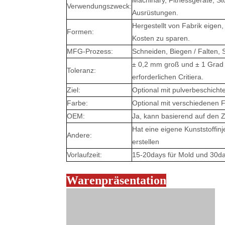
Machinary, Fitnessgeräte, Sto
Verwendungszweck:
Ausrüstungen.
Hergestellt von Fabrik eigen,
Formen:
Kosten zu sparen.
MFG-Prozess:
Schneiden, Biegen / Falten, 
± 0,2 mm groß und ± 1 Grad
Toleranz:
erforderlichen Critiera.
Ziel:
Optional mit pulverbeschichtet
Farbe:
Optional mit verschiedenen F
OEM:
Ja, kann basierend auf den 
Hat eine eigene Kunststoffinj
Andere:
erstellen
Vorlaufzeit:
15-20days für Mold und 30da
Warenpräsentation