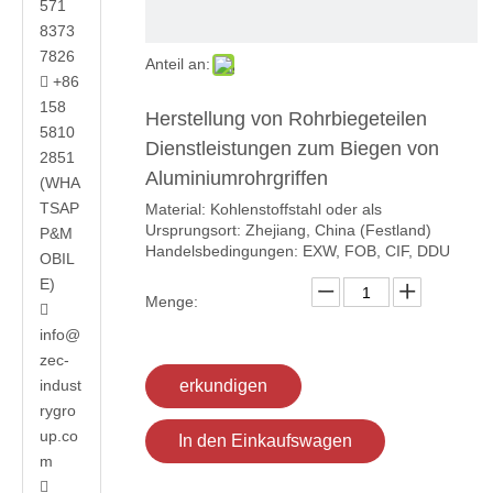
571
8373
7826
Anteil an:
+86

158
Herstellung von Rohrbiegeteilen
5810
Dienstleistungen zum Biegen von
2851
Aluminiumrohrgriffen
(WHA
TSAP
Material: Kohlenstoffstahl oder als
Ursprungsort: Zhejiang, China (Festland)
P&M
Handelsbedingungen: EXW, FOB, CIF, DDU
OBIL
E)
Menge:

info@
zec-
indust
erkundigen
rygro
up.co
In den Einkaufswagen
m
