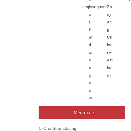
Ursprungsort:
ht
Zh
e
eji
t,
an
Pl
g,
at
Ch
ti
ina
er
(F
u
est
n
lan
g
d)
u
s
w.
Merkmale
1, One-Stop-Lösung