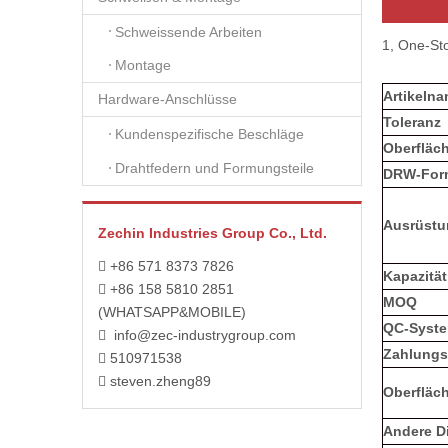
Schweissende Arbeiten
1, One-St
Montage
Artikeln
Hardware-Anschlüsse
Toleranz
Kundenspezifische Beschläge
Oberfläc
Drahtfedern und Formungsteile
DRW-For
Ausrüstu
Zechin Industries Group Co., Ltd.
+86 571 8373 7826

Kapazität
+86 158 5810 2851

MOQ
(WHATSAPP&MOBILE)
QC-Syst
info@zec-industrygroup.com

Zahlungsf
510971538

steven.zheng89

Oberfläc
Andere D