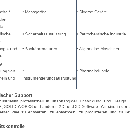
sche /
• Messgeräte
• Diverse Geräte
che
te
dische
• Sicherheitsausrüstung
• Petrochemische Industrie
e
gungs- und
• Sanitärarmaturen
• Allgemeine Maschinen
e
g
tung von
•
• Pharmaindustrie
teln und
Instrumentierungsausrüstung
n
ischer Support
dustries
ist professionell in unabhängiger Entwicklung und Desig
 SOLID WORKS und anderen 2D- und 3D-Software. Wir sind in der La
einer Idee zu entwerfen, zu entwickeln, zu produzieren und zu li
.
ätskontrolle