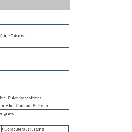
0 #, 45 # usw.
len, Pulverbeschichtet
cher Film, Bürsten, Polieren
sergravur
• Computerausrüstung