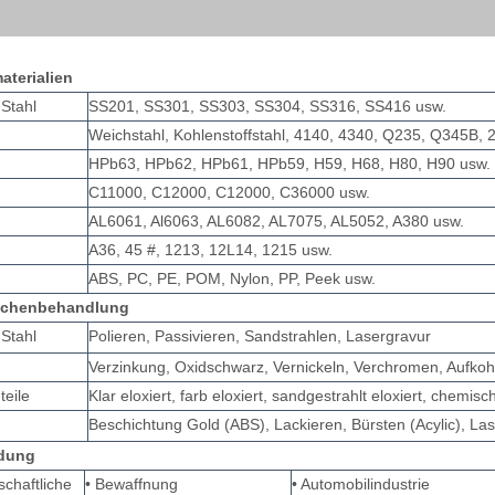
aterialien
 Stahl
SS201, SS301, SS303, SS304, SS316, SS416 usw.
Weichstahl, Kohlenstoffstahl, 4140, 4340, Q235, Q345B, 2
HPb63, HPb62, HPb61, HPb59, H59, H68, H80, H90 usw.
C11000, C12000, C12000, C36000 usw.
m
AL6061, Al6063, AL6082, AL7075, AL5052, A380 usw.
A36, 45 #, 1213, 12L14, 1215 usw.
ABS, PC, PE, POM, Nylon, PP, Peek usw.
lächenbehandlung
 Stahl
Polieren, Passivieren, Sandstrahlen, Lasergravur
Verzinkung, Oxidschwarz, Vernickeln, Verchromen, Aufkoh
teile
Klar eloxiert, farb eloxiert, sandgestrahlt eloxiert, chemis
Beschichtung Gold (ABS), Lackieren, Bürsten (Acylic), La
dung
schaftliche
• Bewaffnung
• Automobilindustrie