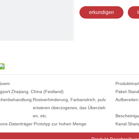
erkundigen
Soem
Produktmar
gsort:
Zhejiang, China (Festland)
Paket:
Stand
chenbehandlung:
Rostverhinderung, Farbanstrich, pulv
Aufbereiten
erisieren überzogenes, das Überzieh
en, etc.
Bescheinig
ions-Datenträger:
Prototyp zur hohen Menge
Kanal:
Shan