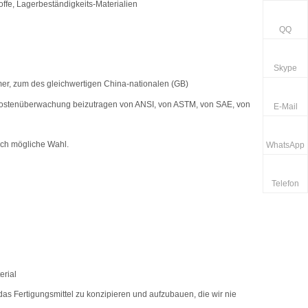
offe, Lagerbeständigkeits-Materialien
QQ
Skype
er, zum des gleichwertigen China-nationalen (GB)
 Kostenüberwachung beizutragen von ANSI, von ASTM, von SAE, von
E-Mail
uch mögliche Wahl.
WhatsApp
Telefon
erial
as Fertigungsmittel zu konzipieren und aufzubauen, die wir nie