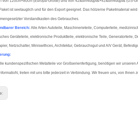
n von 120cm×80cm (Europa-Größe) und von 42&dm4dqpt&×42&dm4dqpt& (US-Gr
aket ist seetauglich und für den Export geeignet. Das hölzerne Paketmaterial wir
mengesetzter Vorstandkasten des Gebrauches.
ndbarer Bereich
:
Alle Arten Autoteile, Maschinerieteile, Computerteile, medizinisc
isches Geräteteile, elektronische Produktteile, elektronische Teile, Generatorteile,
apier, Netzschalter, Miniswithces, Architektur, Gebrauchsgut und A/V Gerät, Befesti
erung:
alle kundenspezifischen Metalteile vor Großserienfertigung, benötigen wir unsere
nformatio
N, treten mit uns bitte jederzeit in Verbindung. Wir freuen uns, von Ihnen 
ge: