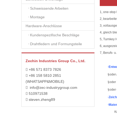
Schweissende Arbeiten
1, one-stop
Montage
2, bearbeit
3, vollausg
Hardware-Anschlüsse
4, gleich bl
Kundenspezifische Beschläge
5, T
urnkey H
Drahtfedern und Formungsteile
6, ausgezei
7, Berufs- u
Zechin Industries Group Co., Ltd.
·
Entwu
+86 571 8373 7826

§
oder 
+86 158 5810 2851

(WHATSAPP&MOBILE)
§
oder 
info@zec-industrygroup.com

§
oder 
510971538

·
Zeic
steven.zheng89

·
Mater
K