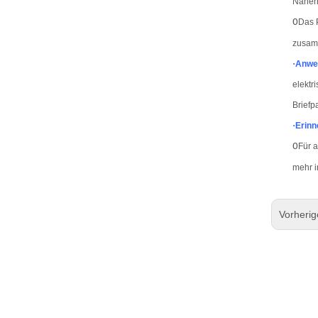
Näher
O
Das P
zusam
·
Anwe
elektr
Briefp
·
Erinn
O
Für 
mehr i
Vorheri