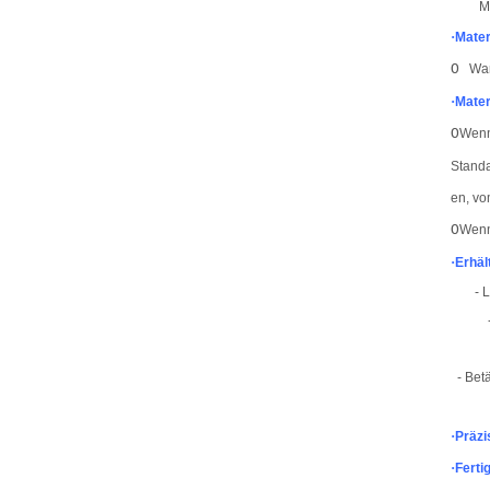
M
·
Mater
O
Warm
·
Mater
O
Wenn
Standa
en, vo
O
Wenn
·
Erhäl
-
L
-
Bet
·
Präzi
·
Ferti