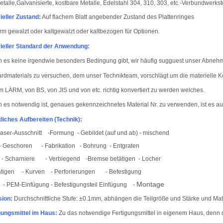
etalle,
Galvanisierte, kostbare Metalle, Edelstahl 304, 310, 303, etc.-Verbundwerkst
ieller Zustand:
Auf flachem Blatt angebender Zustand des Plattenringes
 gewalzt oder kaltgewalzt oder kaltbezogen für Optionen.
ieller Standard der Anwendung:
 es keine irgendwie besonders Bedingung gibt, wir häufig sugguest unser Abnehm
rdmaterials zu versuchen, dem unser Technikteam, vorschlägt um die materielle
m LÄRM, von BS, von JIS und von etc. richtig konvertiert zu werden welches.
 es notwendig ist, genaues gekennzeichnetes Material Nr. zu verwenden, ist es a
tliches Aufbereiten (Technik):
aser-Ausschnitt
-
Formung
- Gebildet (auf und ab) - mischend
- Geschoren
-
Fabrikation
-
Bohrung
- Entgraten
- Scharniere
-
Verbiegend
Bremse betätigen
- Locher
-
ätigen
-
Kurven
- Perforierungen
-
Befestigung
Montage
- PEM-Einfügung - Befestigungsteil Einfügung
-
sion:
Durchschnittliche Stufe: ±0.1
mm, abhängen die Teilgröße und Stärke und Mat
gungsmittel im Haus
:
Zu das notwendige Fertigungsmittel in eigenem Haus, denn d