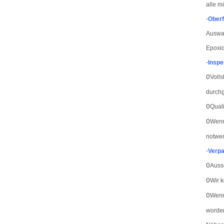
alle m
·
Ober
Auswah
Epoxid
·
Inspe
O
Volls
durchg
O
Quali
O
Wenn 
notwen
·
Verp
O
Auss
O
Wir 
O
Wenn 
worden