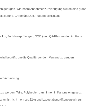
ch genügen.
Wir
unsere Abnehmer zur Verfügung stellen eine große
plattierung, Chromüberzug, Puderbeschichtung,
s Lot, Funktionsprüfungen, OQC.
) und QA-Plan werden im Haus
n
g wird begrüßt, um die Qualität vor dem Versand zu zeugen
der Verpackung
 zu werden, Teile, Polybeutel, dann ihnen in Kartone eingesetzt
arton ist nicht mehr als 22kg und Ladeplattengrößenversuch zum