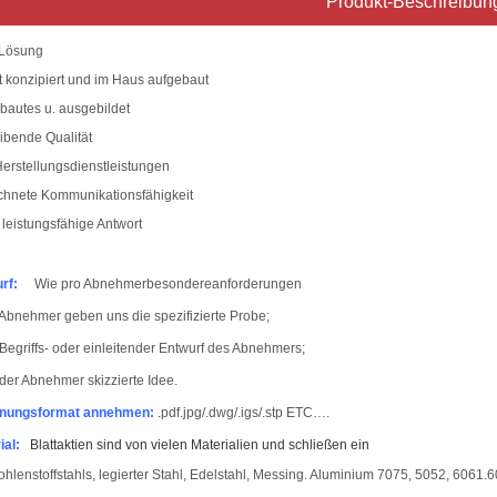
Produkt-Beschreibun
 Lösung
et konzipiert und im Haus aufgebaut
ebautes u. ausgebildet
eibende Qualität
erstellungsdienstleistungen
chnete Kommunikationsfähigkeit
. leistungsfähige Antwort
rf:
Wie pro Abnehmerbesondereanforderungen
Abnehmer geben uns die spezifizierte Probe;
Begriffs- oder einleitender Entwurf des Abnehmers;
der Abnehmer skizzierte Idee.
hnungsformat annehmen:
.
pdf
.jpg/.dwg/.igs/.stp ETC….
ial:
Blattaktien sind von vielen Materialien und schließen ein
ohlenstoffstahl
s
, legierter Stahl, Edelstahl, Messing.
Aluminium 7075, 5052, 6061.60