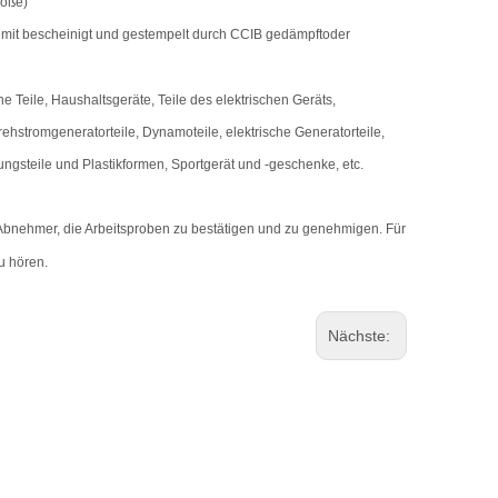
öße)
d mit bescheinigt und gestempelt durch CCIB gedämpft
oder
he Teile, Haushaltsgeräte, Teile des elektrischen Geräts,
 Drehstromgeneratorteile, Dynamoteile, elektrische Generatorteile,
gungsteile und Plastikformen, Sportgerät und -geschenke, etc.
n Abnehmer, die Arbeitsproben zu bestätigen und zu genehmigen. Für
zu hören.
Nächste: