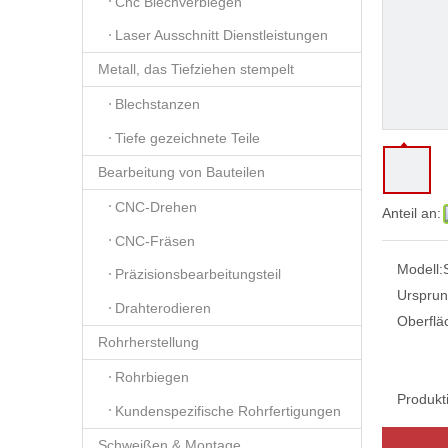
Cnc Blechverbiegen
Laser Ausschnitt Dienstleistungen
Metall, das Tiefziehen stempelt
Blechstanzen
Tiefe gezeichnete Teile
Bearbeitung von Bauteilen
CNC-Drehen
Anteil an:
CNC-Fräsen
Modell:
Präzisionsbearbeitungsteil
Ursprun
Drahterodieren
Oberflä
Rohrherstellung
Rohrbiegen
Produkt
Kundenspezifische Rohrfertigungen
Schweißen & Montage