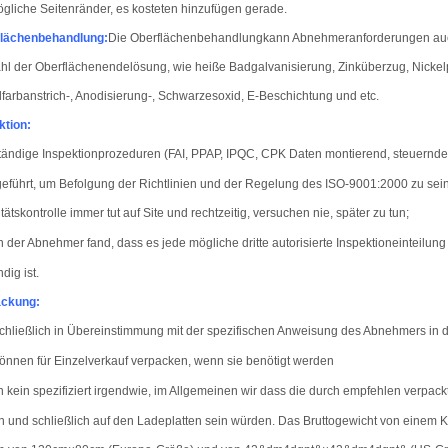
ögliche Seitenränder, es kosteten hinzufügen gerade.
flächenbehandlung
:
Die Oberflächenbehandlung
kann Abnehmeranforderungen au
l der Oberflächenendelösung, wie heiße Badgalvanisierung, Zinküberzug, Nickel
farbanstrich-, Anodisierung-, Schwarzesoxid, E-Beschichtung und etc.
ktion:
tändige Inspektionprozeduren (
FAI, PPAP, IPQC, CPK Daten montierend, steuernde
eführt, um Befolgung der Richtlinien und der Regelung des ISO-9001:2000 zu sei
tätskontrolle immer tut auf Site und rechtzeitig, versuchen nie, später zu tun;
der Abnehmer fand, dass es jede mögliche dritte autorisierte Inspektioneinteilun
dig ist.
ackung:
chließlich in Übereinstimmung mit der spezifischen Anweisung des Abnehmers in 
können für Einzelverkauf verpacken, wenn sie benötigt werden
kein spezifiziert irgendwie, im Allgemeinen wir dass die durch empfehlen verpackt
 und schließlich auf den Ladeplatten sein würden. Das Bruttogewicht von einem K