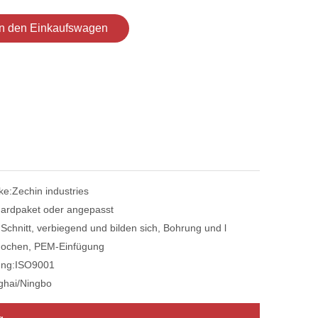
In den Einkaufswagen
ke:
Zechin industries
ardpaket oder angepasst
:
Schnitt, verbiegend und bilden sich, Bohrung und l
ochen, PEM-Einfügung
ung:
ISO9001
ghai/Ningbo