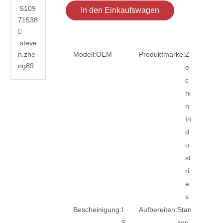
5109
In den Einkaufswagen
71538

steve
n.zhe
Modell:
OEM
Produktmarke:
Z
ng89
e
c
hi
n
In
d
u
st
ri
e
s
Bescheinigung:
I
Aufbereiten:
Stan
S
zen,