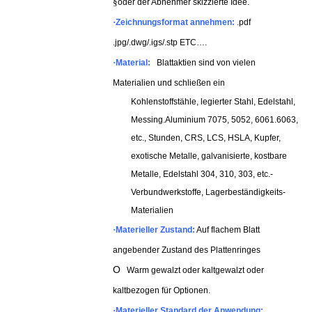
§
oder der Abnehmer skizzierte Idee.
·
Zeichnungsformat annehmen:
.
pdf
.jpg/.dwg/.igs/.stp ETC….
·
Material:
Blattaktien sind von vielen
Materialien und schließen ein
Kohlenstoffstähle, legierter Stahl, Edelstahl,
Messing.
Aluminium 7075, 5052, 6061.6063,
etc., Stunden, CRS, LCS, HSLA, Kupfer,
exotische Metalle, galvanisierte, kostbare
Metalle, Edelstahl 304, 310, 303, etc.-
Verbundwerkstoffe, Lagerbeständigkeits-
Materialien
·
Materieller Zustand:
Auf flachem Blatt
angebender Zustand des Plattenringes
O
Warm gewalzt oder kaltgewalzt oder
kaltbezogen für Optionen.
·
Materieller Standard der Anwendung: