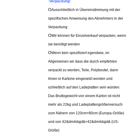
·
Verpackung:
O
Ausschließlich in Übereinstimmung mit der
spezifischen Anweisung des Abnehmers in der
Verpackung
O
Wir können für Einzelverkauf verpacken, wenn
sie benötigt werden
O
Wenn kein spezifiziert irgendwie, im
Allgemeinen wir dass die durch empfehlen
verpackt zu werden, Teile, Polybeutel, dann
ihnen in Kartone eingesetzt worden und
schließlich auf den Ladeplatten sein würden.
Das Bruttogewicht von einem Karton ist nicht
mehr als 22kg und Ladeplattengrößenversuch
zum Nähern von 120cm×80cm (Europa-Größe)
und von 42&dm4dqpt&×42&dm4dqpt& (US-
Größe)