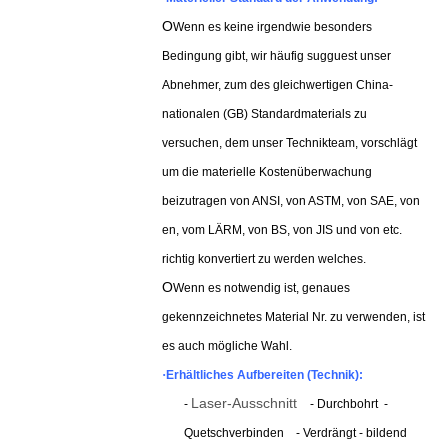
O
Wenn es keine irgendwie besonders
Bedingung gibt, wir häufig sugguest unser
Abnehmer, zum des gleichwertigen China-
nationalen (GB) Standardmaterials zu
versuchen, dem unser Technikteam, vorschlägt
um die materielle Kostenüberwachung
beizutragen von ANSI, von ASTM, von SAE, von
en, vom LÄRM, von BS, von JIS und von etc.
richtig konvertiert zu werden welches.
O
Wenn es notwendig ist, genaues
gekennzeichnetes Material Nr. zu verwenden, ist
es auch mögliche Wahl.
·
Erhältliches Aufbereiten (Technik):
Laser-Ausschnitt
-
- Durchbohrt
-
Quetschverbinden
- Verdrängt - bildend