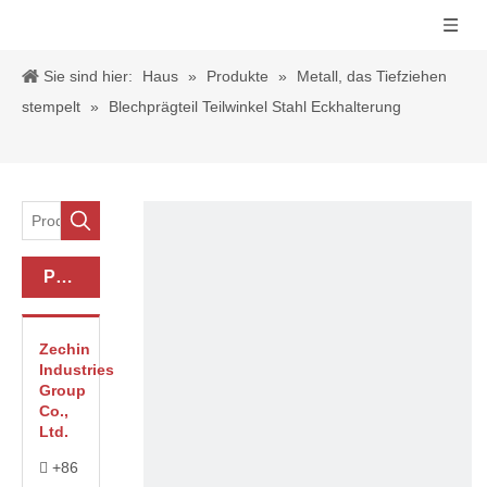
Sie sind hier:
Haus
»
Produkte
»
Metall, das Tiefziehen
stempelt
»
Blechprägteil Teilwinkel Stahl Eckhalterung
Produkt-Kategorie
Zechin
Industries
Group
Co.,
Ltd.
+86
