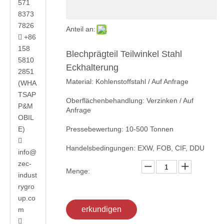
571
8373
7826
Anteil an:
+86

158
Blechprägteil Teilwinkel Stahl
5810
Eckhalterung
2851
Material: Kohlenstoffstahl / Auf Anfrage
(WHA
TSAP
Oberflächenbehandlung: Verzinken / Auf
P&M
Anfrage
OBIL
E)
Pressebewertung: 10-500 Tonnen

Handelsbedingungen: EXW, FOB, CIF, DDU
info@
zec-
Menge:
indust
rygro
up.co
erkundigen
m
