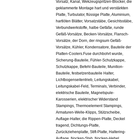
Vorsatz, Kanal, Wekzeugspritzen-Blocker, die
geklammerte Montage hart und verstärkten
Platte, Turbulator, flüssige Platte, Aluminium,
hartlöten Blätter, Vorsatzstäbe, Gesichtsstäbe,
Verbundwerkstoffe, halbe Gefäße, runde
Gefäß-Vorsätze, Becken-Vorsätze, Flansch-
Vorsätze, der Dorn, der ringsum Gefäß-
Vorsätze, Kühler, Kondensatore, Bauteile der
Platten-Coolers.Fuse durchbohrt wurde,
Sicherung-Bauteile, Fühler-Schutzkappe,
Schutzkappe, Befehl-Bauteile, Munition-
Bauteile, festsetzenbauteile
Halter,
Lichtbogenseitentrieb, Leitungskabel,
Leitungskabel-Feld, Terminals, Verbinder,
elektrische Bauteile, Magnetspule-
Karosserien, elektrischer Widerstand
Stampings, Thermoelement Stampings,
Armaturen-Welle-Klipps, Stützscheibe,
Auflage-Halter, die Rippen-Platte, Deckel
tragend, Dichtungs-Platte,
Zurückziehenplatte, Stift-Platte, Haltering-
Auflage, Nocken-Stab, Nocken-Hebel,