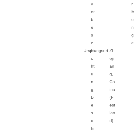
v
r
er
b
e
e
n
s
g
c
e
Ursprungsort:
hi
Zh
c
eji
ht
an
u
g,
n
Ch
g,
ina
B
(F
e
est
s
lan
c
d)
hi