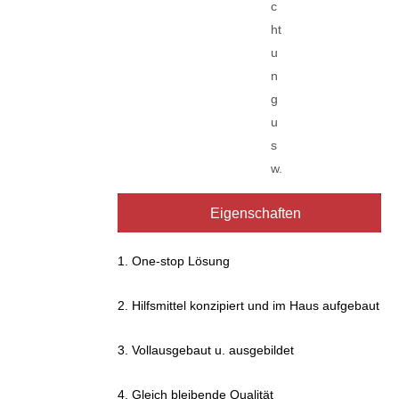
c
ht
u
n
g
u
s
w.
Eigenschaften
1. One-stop Lösung
2. Hilfsmittel konzipiert und im Haus aufgebaut
3. Vollausgebaut u. ausgebildet
4. Gleich bleibende Qualität