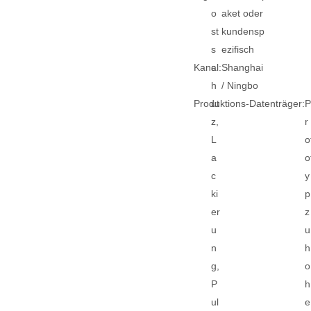
o
aket oder
st
kundensp
s
ezifisch
Kanal:
c
Shanghai
h
/ Ningbo
Produktions-Datenträger:
ut
z,
r
L
o
a
o
c
y
ki
p
er
z
u
u
n
h
g,
o
P
h
ul
e