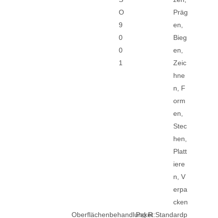
O
Präg
9
en,
0
Bieg
0
en,
1
Zeic
hne
n, F
orm
en,
Stec
hen,
Platt
iere
n, V
erpa
cken
Oberflächenbehandlung:
Paket:
R
Standardp