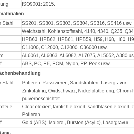
erung
ISO9001: 2015.
materialien
r Stahl
SS201, SS301, SS303, SS304, SS316, SS416 usw.
Weichstahl, Kohlenstoffstahl, 4140, 4340, Q235, Q34
HPB63, HPB62, HPB61, HPB59, H59, H68, H80, H9
C11000, C12000, C12000, C36000 usw.
um
AL6061, AL6063, AL6082, AL7075, AL5052, A380 us
f
ABS, PC, PE, POM, Nylon, PP, Peek usw.
flächenbehandlung
r Stahl
Polieren, Passivieren, Sandstrahlen, Lasergravur
Zinkplating, Oxidschwarz, Nickelplattierung, Chrom-Pl
pulverbeschichtet
mteile
Clear eloxiert, farblich eloxiert, sandblasen eloxiert,
Polieren
f
Gold (ABS), Malerei, Bürsten (Acylic), Lasergravur
dung.