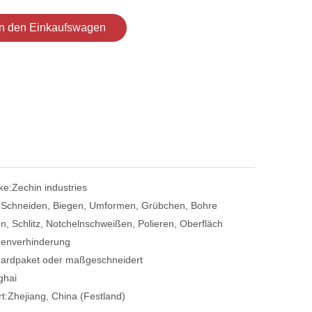
In den Einkaufswagen
ke:
Zechin industries
:
Schneiden, Biegen, Umformen, Grübchen, Bohre
n, Schlitz, Notchelnschweißen, Polieren, Oberfläch
enverhinderung
ardpaket oder maßgeschneidert
ghai
t:
Zhejiang, China (Festland)