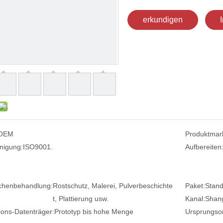
erkundigen
OEM
Produktmar
nigung:
ISO9001.
Aufbereiten
chenbehandlung:
Rostschutz, Malerei, Pulverbeschichte
Paket:
Stand
t, Plattierung usw.
Kanal:
Shan
ions-Datenträger:
Prototyp bis hohe Menge
Ursprungsor