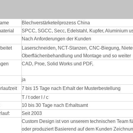
name
Blechverstärketeilprozess China
aterial
SPCC, SGCC, Secc, Edelstahl, Kupfer, Aluminium u
Nach Anforderungen der Kunden
beitet
Laserschneiden, NCT-Stanzen, CNC-Biegung, Niete
Oberflächenbehandlung und Montage
und so weiter
ngen
CAD, Proe, Solid Works und PDF,
ja
laufzeit
7 bis 15 Tage nach Erhalt der Musterbestellung
T / t oder l / c
10 bis 30 Tage nach Erhaltsamt
lauf:
Seit 2003
Custom Design ist von unserem technischen Team fü
oder produziert Basierend auf dem Kunden
Zeichnu