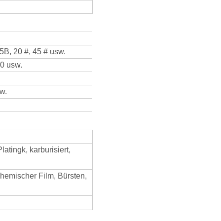
5B, 20 #, 45 # usw.
0 usw.
w.
atingk, karburisiert,
 chemischer Film, Bürsten,