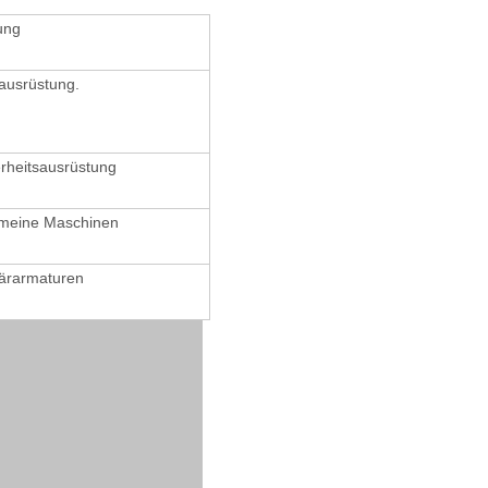
ung
lausrüstung.
rheitsausrüstung
emeine Maschinen
tärarmaturen