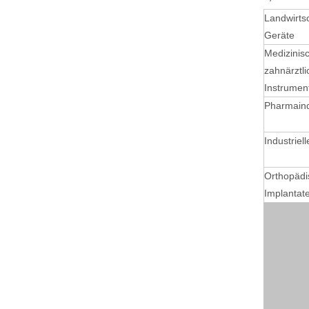
Landwirtsc
Geräte
Medizinisc
zahnärztli
Instrumen
Pharmaind
Industriell
Orthopädi
Implantat