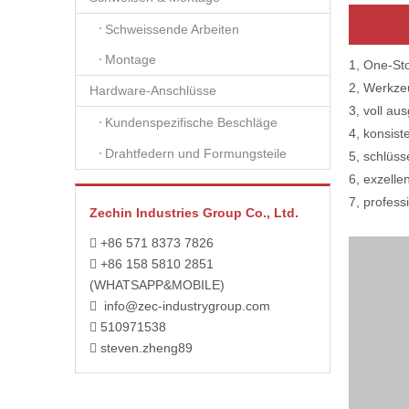
Schweissende Arbeiten
Montage
1, One-St
2, Werkze
Hardware-Anschlüsse
3, voll aus
Kundenspezifische Beschläge
4, konsist
Drahtfedern und Formungsteile
5, schlüss
6, exzelle
7, profess
Zechin Industries Group Co., Ltd.
+86 571 8373 7826

+86 158 5810 2851

(WHATSAPP&MOBILE)
info@zec-industrygroup.com

510971538

steven.zheng89
