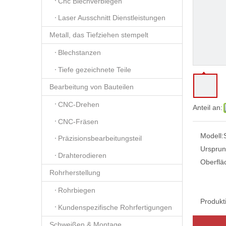
Cnc Blechverbiegen
Laser Ausschnitt Dienstleistungen
Metall, das Tiefziehen stempelt
Blechstanzen
Tiefe gezeichnete Teile
Bearbeitung von Bauteilen
CNC-Drehen
Anteil an:
CNC-Fräsen
Modell:
Präzisionsbearbeitungsteil
Ursprun
Drahterodieren
Oberflä
Rohrherstellung
Rohrbiegen
Produkt
Kundenspezifische Rohrfertigungen
Schweißen & Montage