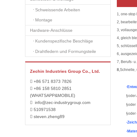
Schweissende Arbeiten
1, one-stop
Montage
2, bearbeit
3, vollausg
Hardware-Anschlüsse
4, gleich bl
Kundenspezifische Beschläge
5, schlüssel
Drahtfedern und Formungsteile
6, ausgezei
7, Berufs- u
8,
Schnelle,
Zechin Industries Group Co., Ltd.
+86 571 8373 7826

·
Entwu
+86 158 5810 2851

(WHATSAPP&MOBILE)
§
oder 
info@zec-industrygroup.com

§
oder 
510971538

§
oder 
steven.zheng89

·
Zeic
·
Mater