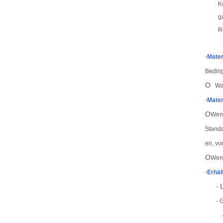
K
g
R
·
Mater
Bedin
O
Warm
·
Mater
O
Wenn
Standa
en, vo
O
Wenn
·
Erhäl
L
-
- 