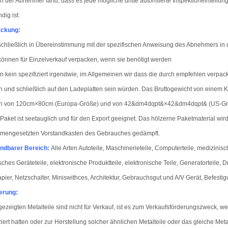
 der Abnehmer fand, dass es jede mögliche dritte autorisierte Inspektioneinteilun
dig ist.
ackung
:
chließlich in Übereinstimmung mit der spezifischen Anweisung des Abnehmers in
können für Einzelverkauf verpacken, wenn sie benötigt werden
 kein spezifiziert irgendwie, im Allgemeinen wir dass die durch empfehlen verpack
 und schließlich auf den Ladeplatten sein würden. Das Bruttogewicht von einem K
n von 120cm×80cm (Europa-Größe) und von 42&dm4dqpt&×42&dm4dqpt& (US-Gr
Paket ist seetauglich und für den Export geeignet. Das hölzerne Paketmaterial wi
mengesetzten Vorstandkasten des Gebrauches gedämpft.
ndbarer Bereich
:
Alle Arten Autoteile, Maschinerieteile, Computerteile, medizinisc
isches Geräteteile, elektronische Produktteile, elektronische Teile, Generatorteile,
apier, Netzschalter, Miniswithces, Architektur, Gebrauchsgut und A/V Gerät, Befesti
erung:
gezeigten Metalteile sind nicht für Verkauf, ist es zum Verkaufsförderungszweck, w
iert hatten oder zur Herstellung solcher ähnlichen Metalteile oder das gleiche Meta