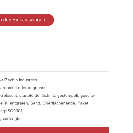
In den Einkaufswagen
ke:
Zechin industries
ardpaket oder angepasst
:
Gelöscht, startete der Schnitt, gestempelt, geschw
eißt, entgraten, Sand, Oberflächenende, Paket
ung:
ISO9001
ghai/Ningbo