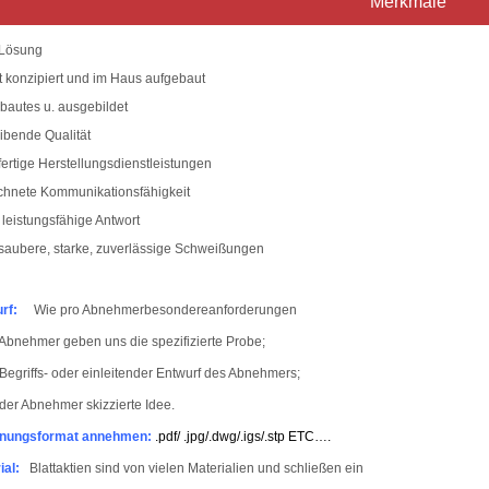
Merkmale
 Lösung
et konzipiert und im Haus aufgebaut
ebautes u. ausgebildet
eibende Qualität
fertige Herstellungsdienstleistungen
chnete Kommunikationsfähigkeit
. leistungsfähige Antwort
 saubere, starke, zuverlässige Schweißungen
rf:
Wie pro Abnehmerbesondereanforderungen
Abnehmer geben uns die spezifizierte Probe;
Begriffs- oder einleitender Entwurf des Abnehmers;
der Abnehmer skizzierte Idee.
hnungsformat annehmen:
.pdf/ .jpg/.dwg/.igs/.stp ETC….
ial:
Blattaktien sind von vielen Materialien und schließen ein