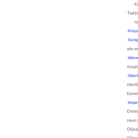
- E
Tiefz
-
- N
·
Präzi
·
Ferti
alle m
·
Wärm
Ausglü
·
Ober
Oberfl
Epoxid
·
Inspe
O
Voll
Haus d
O
Qual