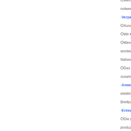
O
Wenn
notwen
·
Verp
O
Auss
O
Wir 
O
Wenn
worden
Näher
O
Das 
zusam
·
Anwe
elektr
Briefp
·
Erinn
O
Die 
produz