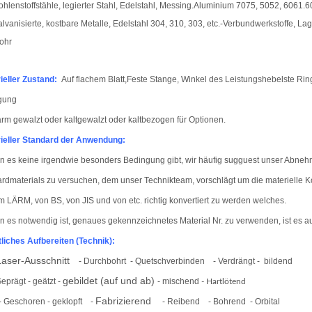
ohlenstoffstähle, legierter Stahl, Edelstahl, Messing.
Aluminium 7075, 5052, 6061.606
alvanisierte, kostbare Metalle, Edelstahl 304, 310, 303, etc.-Verbundwerkstoffe, La
ohr
ieller Zustand:
Auf flachem Blatt,
Feste Stange, Winkel des Leistungshebels
te Rin
gung
 gewalzt oder kaltgewalzt oder kaltbezogen für Optionen.
ieller Standard der Anwendung:
 es keine irgendwie besonders Bedingung gibt, wir häufig sugguest unser Abneh
rdmaterials zu versuchen, dem unser Technikteam, vorschlägt um die materielle
m LÄRM, von BS, von JIS und von etc. richtig konvertiert zu werden welches.
 es notwendig ist, genaues gekennzeichnetes Material Nr. zu verwenden, ist es 
tliches Aufbereiten (Technik):
aser-Ausschnitt
- Durchbohrt
- Quetschverbinden
- Verdrängt - bildend
gebildet (auf und ab)
Geprägt - geätzt -
- mischend
- Hartlötend
Fabrizierend
- Geschoren - geklopft
-
- Reibend
- Bohrend
- Orbital