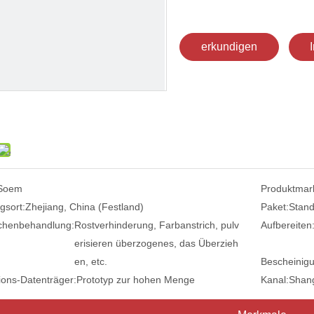
erkundigen
Soem
Produktmar
gsort:
Zhejiang, China (Festland)
Paket:
Stand
chenbehandlung:
Rostverhinderung, Farbanstrich, pulv
Aufbereiten
erisieren überzogenes, das Überzieh
en, etc.
Bescheinig
ions-Datenträger:
Prototyp zur hohen Menge
Kanal:
Shan