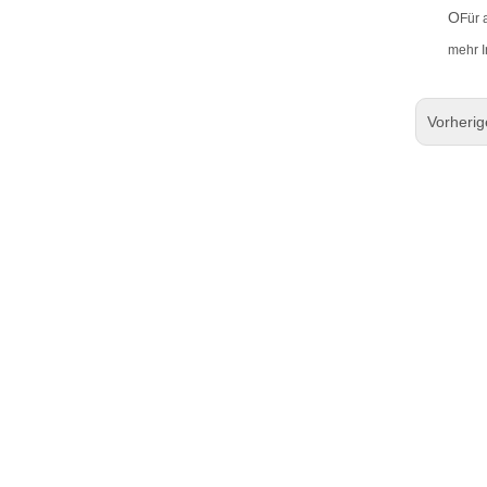
O
Für 
mehr I
Vorheri