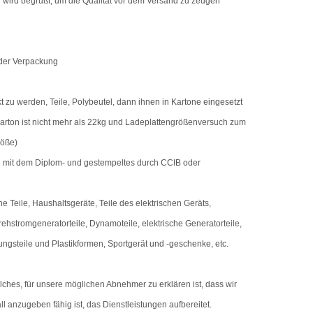
g wird begrüßt, um die Qualität vor dem Versand zu zeugen
 der Verpackung
t zu werden, Teile, Polybeutel, dann ihnen in Kartone eingesetzt
arton ist nicht mehr als 22kg und Ladeplattengrößenversuch zum
öße)
rd mit dem Diplom- und gestempeltes durch CCIB oder
he Teile, Haushaltsgeräte, Teile des elektrischen Geräts,
 Drehstromgeneratorteile, Dynamoteile, elektrische Generatorteile,
gungsteile und Plastikformen, Sportgerät und -geschenke, etc.
elches, für unsere möglichen Abnehmer zu erklären ist, dass wir
ll anzugeben fähig ist, das Dienstleistungen aufbereitet.