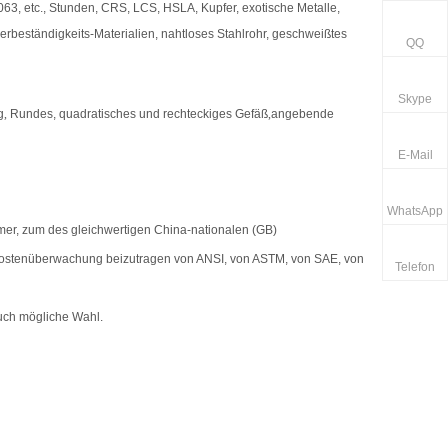
3, etc., Stunden, CRS, LCS, HSLA, Kupfer, exotische Metalle,
gerbeständigkeits-Materialien, nahtloses Stahlrohr, geschweißtes
QQ
Skype
g
,
Rundes, quadratisches und rechteckiges Gefäß
,
angebende
E-Mail
WhatsApp
mer, zum des gleichwertigen China-nationalen (GB)
 Kostenüberwachung beizutragen von ANSI, von ASTM, von SAE, von
Telefon
auch mögliche Wahl.