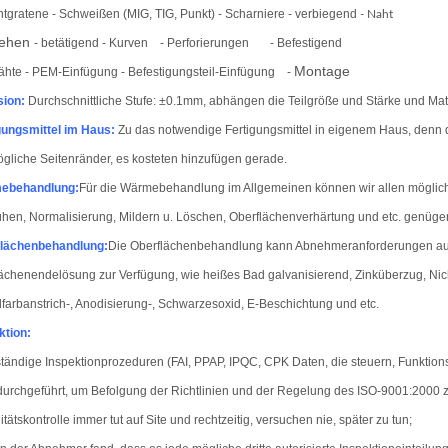
ntgratene - Schweißen (MIG, TIG, Punkt) - Scharniere - verbiegend
- Naht
iehen
- betätigend - Kurven
- Perforierungen
- Befestigend
Montage
ähte - PEM-Einfügung - Befestigungsteil-Einfügung
-
sion:
Durchschnittliche Stufe: ±0.1mm, abhängen die Teilgröße und Stärke und Mat
gungsmittel im Haus
:
Zu das notwendige Fertigungsmittel in eigenem Haus, denn d
ögliche Seitenränder, es kosteten hinzufügen gerade.
ebehandlung:
Für die Wärmebehandlung im Allgemeinen können wir allen möglic
hen, Normalisierung, Mildern u. Löschen, Oberflächenverhärtung und etc. genüge
flächenbehandlung
:
Die Oberflächenbehandlung kann Abnehmeranforderungen auc
ächenendelösung zur Verfügung, wie heißes Bad galvanisierend, Zinküberzug, Nic
farbanstrich-, Anodisierung-, Schwarzesoxid, E-Beschichtung und etc.
ktion
:
ständige Inspektionprozeduren (FAI, PPAP, IPQC, CPK Daten, die steuern, Funkti
urchgeführt, um Befolgung der Richtlinien und der Regelung des ISO-9001:2000 z
itätskontrolle immer tut auf Site und rechtzeitig, versuchen nie, später zu tun;