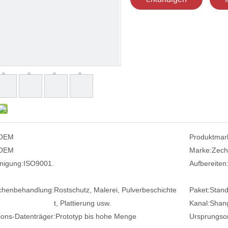
OEM
Produktmar
OEM
Marke:
Zech
nigung:
ISO9001.
Aufbereiten
chenbehandlung:
Rostschutz, Malerei, Pulverbeschichte
Paket:
Stand
t, Plattierung usw.
Kanal:
Shang
ions-Datenträger:
Prototyp bis hohe Menge
Ursprungsor