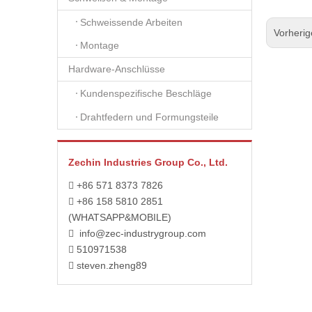
Schweissende Arbeiten
Vorheri
Montage
Hardware-Anschlüsse
Kundenspezifische Beschläge
Drahtfedern und Formungsteile
Zechin Industries Group Co., Ltd.
+86 571 8373 7826

+86 158 5810 2851

(WHATSAPP&MOBILE)
info@zec-industrygroup.com

510971538

steven.zheng89
